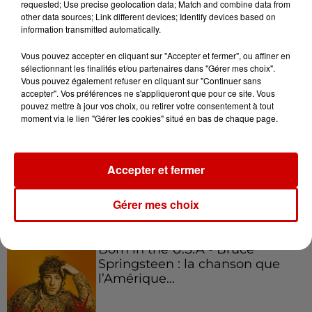
requested; Use precise geolocation data; Match and combine data from
other data sources; Link different devices; Identify devices based on
Podcasts
Voir plus
information transmitted automatically.
Vous pouvez accepter en cliquant sur "Accepter et fermer", ou affiner en
Kelly Massol, figure
sélectionnant les finalités et/ou partenaires dans "Gérer mes choix".
emblématique de
Vous pouvez également refuser en cliquant sur "Continuer sans
l'entrepreneuriat féminin
accepter". Vos préférences ne s'appliqueront que pour ce site. Vous
pouvez mettre à jour vos choix, ou retirer votre consentement à tout
moment via le lien "Gérer les cookies" situé en bas de chaque page.
Aménager un school bus au
Accepter et fermer
Canada et accueillir les bleus à
Boston,...
Gérer mes choix
Born in the U.S.A - Bruce
Springsteen : la chanson que
l’Amérique...