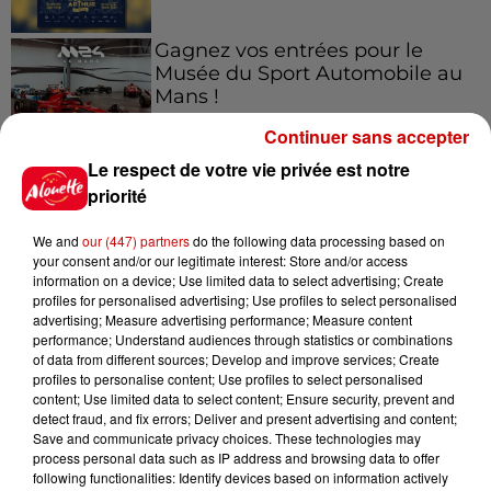
Gagnez vos entrées pour le
Musée du Sport Automobile au
Mans !
Continuer sans accepter
Le respect de votre vie privée est notre
priorité
Alouette vous invite à
Futuroscope Xperiences !
We and
our (447) partners
do the following data processing based on
your consent and/or our legitimate interest: Store and/or access
information on a device; Use limited data to select advertising; Create
profiles for personalised advertising; Use profiles to select personalised
advertising; Measure advertising performance; Measure content
performance; Understand audiences through statistics or combinations
Le Duel - Gagnez votre balade
of data from different sources; Develop and improve services; Create
en jet ski !
profiles to personalise content; Use profiles to select personalised
content; Use limited data to select content; Ensure security, prevent and
detect fraud, and fix errors; Deliver and present advertising and content;
Save and communicate privacy choices. These technologies may
process personal data such as IP address and browsing data to offer
following functionalities: Identify devices based on information actively