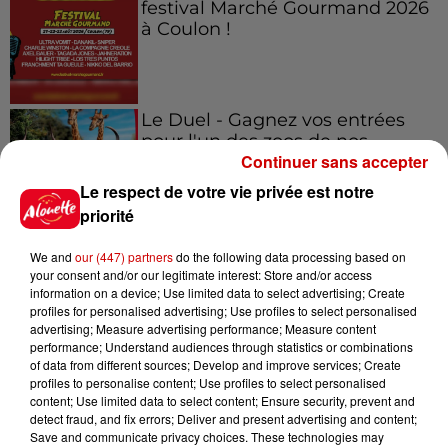
festival Marché Gourmand 2026
à Coulon !
Le Duel - Gagnez vos entrées
pour l'un des zoos de nos
Continuer sans accepter
régions !
Le respect de votre vie privée est notre
priorité
Destination Vacances - Gagnez
We and
our (447) partners
do the following data processing based on
votre séjour en famille au cœur
your consent and/or our legitimate interest: Store and/or access
information on a device; Use limited data to select advertising; Create
de la...
profiles for personalised advertising; Use profiles to select personalised
advertising; Measure advertising performance; Measure content
performance; Understand audiences through statistics or combinations
of data from different sources; Develop and improve services; Create
profiles to personalise content; Use profiles to select personalised
Destination Vacances : inscrivez-
content; Use limited data to select content; Ensure security, prevent and
vous !
detect fraud, and fix errors; Deliver and present advertising and content;
Save and communicate privacy choices. These technologies may