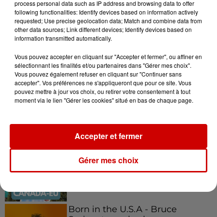
process personal data such as IP address and browsing data to offer
following functionalities: Identify devices based on information actively
requested; Use precise geolocation data; Match and combine data from
other data sources; Link different devices; Identify devices based on
information transmitted automatically.
Podcasts
Voir plus
Vous pouvez accepter en cliquant sur "Accepter et fermer", ou affiner en
sélectionnant les finalités et/ou partenaires dans "Gérer mes choix".
Vous pouvez également refuser en cliquant sur "Continuer sans
Kelly Massol, figure
accepter". Vos préférences ne s'appliqueront que pour ce site. Vous
emblématique de
pouvez mettre à jour vos choix, ou retirer votre consentement à tout
l'entrepreneuriat féminin
moment via le lien "Gérer les cookies" situé en bas de chaque page.
Accepter et fermer
Aménager un school bus au
Canada et accueillir les bleus à
Gérer mes choix
Boston,...
Born in the U.S.A - Bruce