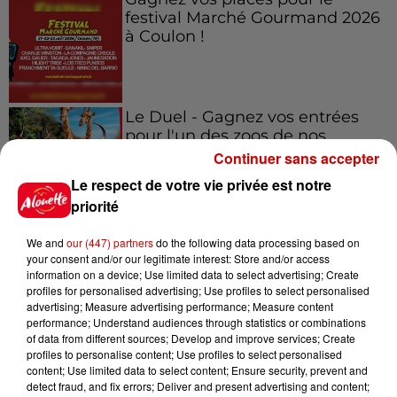
festival Marché Gourmand 2026
à Coulon !
Le Duel - Gagnez vos entrées
pour l'un des zoos de nos
régions !
Continuer sans accepter
Le respect de votre vie privée est notre
priorité
Destination Vacances - Gagnez
We and
our (447) partners
do the following data processing based on
votre séjour en famille au cœur
your consent and/or our legitimate interest: Store and/or access
de la...
information on a device; Use limited data to select advertising; Create
profiles for personalised advertising; Use profiles to select personalised
advertising; Measure advertising performance; Measure content
performance; Understand audiences through statistics or combinations
of data from different sources; Develop and improve services; Create
Destination Vacances : inscrivez-
profiles to personalise content; Use profiles to select personalised
content; Use limited data to select content; Ensure security, prevent and
vous !
detect fraud, and fix errors; Deliver and present advertising and content;