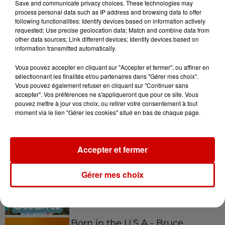
Save and communicate privacy choices. These technologies may
process personal data such as IP address and browsing data to offer
following functionalities: Identify devices based on information actively
requested; Use precise geolocation data; Match and combine data from
other data sources; Link different devices; Identify devices based on
information transmitted automatically.
Podcasts
Voir plus
Vous pouvez accepter en cliquant sur "Accepter et fermer", ou affiner en
sélectionnant les finalités et/ou partenaires dans "Gérer mes choix".
Vous pouvez également refuser en cliquant sur "Continuer sans
Kelly Massol, figure
accepter". Vos préférences ne s'appliqueront que pour ce site. Vous
emblématique de
pouvez mettre à jour vos choix, ou retirer votre consentement à tout
l'entrepreneuriat féminin
moment via le lien "Gérer les cookies" situé en bas de chaque page.
Accepter et fermer
Aménager un school bus au
Canada et accueillir les bleus à
Gérer mes choix
Boston,...
Born in the U.S.A - Bruce