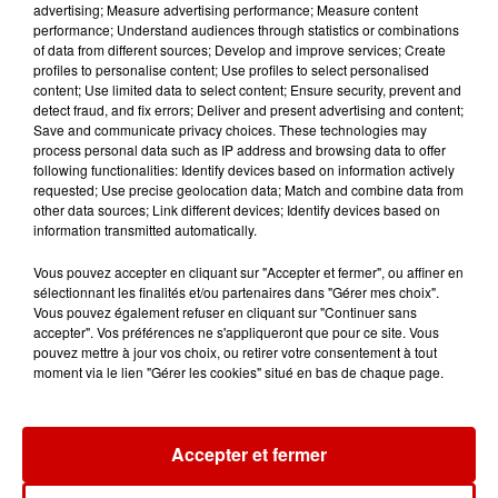
advertising; Measure advertising performance; Measure content
performance; Understand audiences through statistics or combinations
11h51
of data from different sources; Develop and improve services; Create
À LA UNE : affaire Manon
profiles to personalise content; Use profiles to select personalised
Relandeau, musée cambriolé et
content; Use limited data to select content; Ensure security, prevent and
detect fraud, and fix errors; Deliver and present advertising and content;
Amel Bent en...
Save and communicate privacy choices. These technologies may
process personal data such as IP address and browsing data to offer
following functionalities: Identify devices based on information actively
requested; Use precise geolocation data; Match and combine data from
11h18
other data sources; Link different devices; Identify devices based on
Disparition de Manon
information transmitted automatically.
Relandeau : sa mère réclame
l’intervention...
Vous pouvez accepter en cliquant sur "Accepter et fermer", ou affiner en
sélectionnant les finalités et/ou partenaires dans "Gérer mes choix".
Vous pouvez également refuser en cliquant sur "Continuer sans
accepter". Vos préférences ne s'appliqueront que pour ce site. Vous
10h31
pouvez mettre à jour vos choix, ou retirer votre consentement à tout
Corrèze : le Musée Jacques
moment via le lien "Gérer les cookies" situé en bas de chaque page.
Chirac cambriolé pour la
troisième fois...
Accepter et fermer
10h23