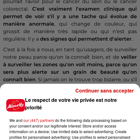
pourrait l'avoir pour le cancer du sein ou le cancer
colorectal.
C'est vraiment l'examen clinique qui
permet de voir s'il y a une tache qui évolue de
manière anormale
, qui change de couleur, qui
grossit de manière très rapide ou qui n’est pas
régulière. Il y a
des signes qui permettent d'alerter
.
C'est à la fois à nous, en tant qu'usagers, de surveiller
notre peau parce-qu'on la connaît bien, et de
veiller
à surveiller les zones qu'on voit moins,
parce qu'on
sera plus alerte sur un grain de beauté qu'on
connaît bien
. Si jamais on le trouve trop bizarre, ou s’il
n’évolue pas correctement, il faut peut-être aller le
Continuer sans accepter
faire contrôler.
Le médecin va examiner l'ensemble
Le respect de votre vie privée est notre
du corps de la personne
, avec notamment un petit
priorité
appareil qui permet de mieux voir les lésions et si
besoin, faire des prélèvements sur la lésion en tant
We and
our (447) partners
do the following data processing based on
que telle.
your consent and/or our legitimate interest: Store and/or access
information on a device; Use limited data to select advertising; Create
Infos
Voir plus
profiles for personalised advertising; Use profiles to select personalised