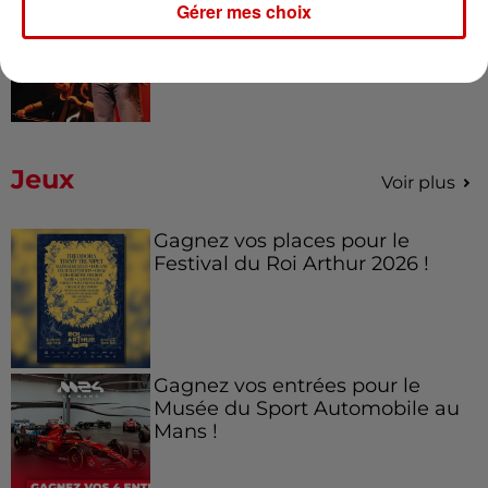
Gérer mes choix
Amel Bent en concert gratuit
dans l’Ouest
Jeux
Voir plus
Gagnez vos places pour le
Festival du Roi Arthur 2026 !
Gagnez vos entrées pour le
Musée du Sport Automobile au
Mans !