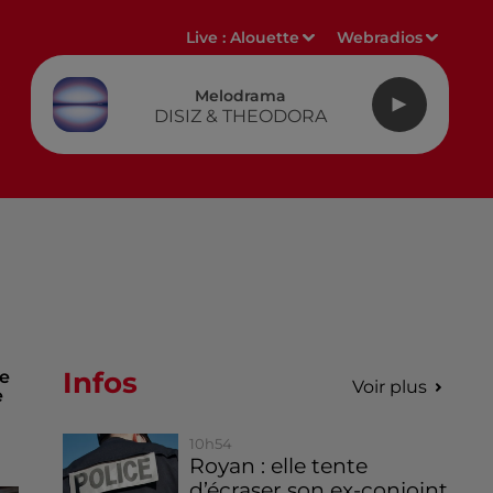
Live :
Alouette
Webradios
Melodrama
DISIZ & THEODORA
Infos
le
Voir plus
e
10h54
Royan : elle tente
d’écraser son ex-conjoint