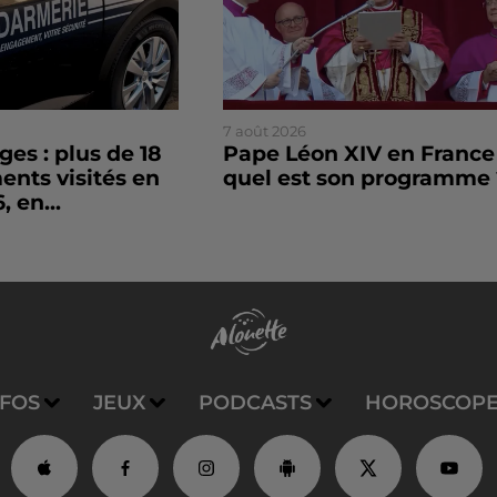
7 août 2026
es : plus de 18
Pape Léon XIV en France 
nts visités en
quel est son programme 
, en...
NFOS
JEUX
PODCASTS
HOROSCOP