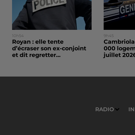
10h54
9h45
Royan : elle tente
Cambriolag
d’écraser son ex-conjoint
000 logeme
et dit regretter...
juillet 2026
RADIO
I