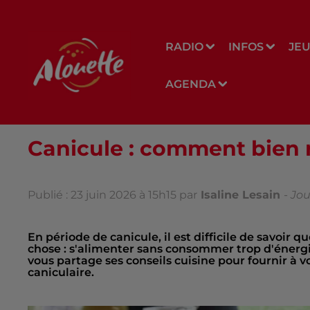
RADIO
INFOS
JE
AGENDA
Canicule : comment bien r
Publié : 23 juin 2026 à 15h15 par
Isaline Lesain
-
Jou
En période de canicule, il est difficile de savoi
chose : s'alimenter sans consommer trop d'énergi
vous partage ses conseils cuisine pour fournir à vo
caniculaire.