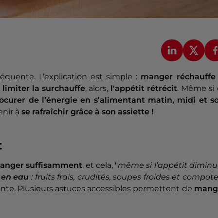
réquente. L’explication est simple :
manger réchauffe 
à
limiter la surchauffe
, alors,
l'appétit rétrécit
. Même si
ocurer de l’énergie en s’alimentant matin, midi et so
enir à
se rafraîchir grâce à son assiette !
t
anger suffisamment
, et cela, "
même si l’appétit dimin
s en eau
: fruits frais, crudités, soupes froides et compot
igante. Plusieurs astuces accessibles permettent de
mang