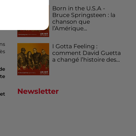
age
Born in the U.S.A -
Bruce Springsteen : la
chanson que
l’Amérique...
ns
I Gotta Feeling :
rès
comment David Guetta
a changé l’histoire des...
de
te
Newsletter
et