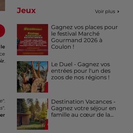
Jeux
Voir plus
Gagnez vos places pour
le festival Marché
Gourmand 2026 à
Coulon !
le
 ce
ir
.
Le Duel - Gagnez vos
entrées pour l'un des
zoos de nos régions !
ue
".
Destination Vacances -
Gagnez votre séjour en
es
".
famille au cœur de la...
er