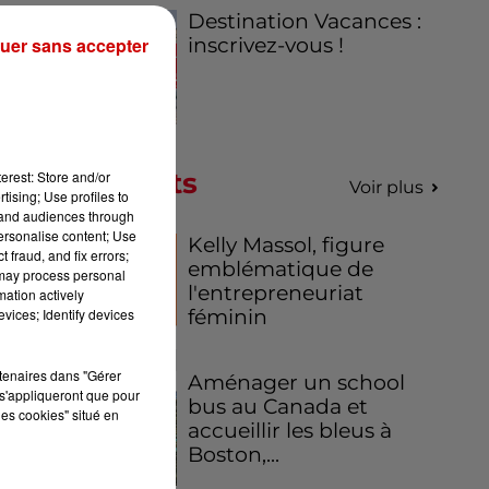
Destination Vacances :
uer sans accepter
inscrivez-vous !
es,
es
er
la
Podcasts
erest: Store and/or
nt
Voir plus
tising; Use profiles to
ile
tand audiences through
personalise content; Use
Kelly Massol, figure
 fraud, and fix errors;
emblématique de
e,
 may process personal
l'entrepreneuriat
mation actively
vices; Identify devices
féminin
rtenaires dans "Gérer
Aménager un school
s'appliqueront que pour
bus au Canada et
les cookies" situé en
te
accueillir les bleus à
 et
Boston,...