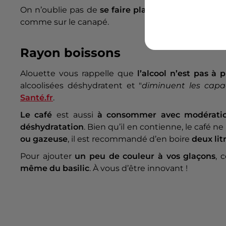
On n’oublie pas de
se faire plaisir
pour autant ! L’
comme sur le canapé.
Rayon boissons
Alouette vous rappelle que
l’alcool n’est pas à p
alcoolisées déshydratent et "
diminuent les capac
Santé.fr
.
Le café
est aussi
à consommer avec modérati
déshydratation
. Bien qu’il en contienne, le café ne
ou gazeuse
, il est recommandé d’en boire
deux lit
Pour ajouter
un peu de couleur à vos glaçons
, 
même du basilic
. À vous d’être innovant !