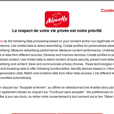
m
Contin
t difficile, la journée de ce mercredi 24 juin s'anno
re 40 et 44°C, voire 45°C localement
dans les terres, 3
Le respect de votre vie privée est notre priorité
ers
do the following data processing based on your consent and/or our legitimate int
e journée, avec un peu de vent d'est.
device; Use limited data to select advertising; Create profiles for personalised adver
vertising; Measure advertising performance; Measure content performance; Unders
ns of data from different sources; Develop and improve services; Create profiles to 
alised content; Use limited data to select content; Ensure security, prevent and detect
ertising and content; Save and communicate privacy choices. These technologies
and browsing data to offer following functionalities: Identify devices based on infor
eolocation data; Match and combine data from other data sources; Link different de
nsmitted automatically.
cliquant sur "Accepter et fermer", ou affiner en sélectionnant les finalités et/ou pa
 également refuser en cliquant sur "Continuer sans accepter". Vos préférences ne 
tre à jour vos choix, ou retirer votre consentement à tout moment via le lien "Gérer 