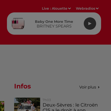
Live :
Alouette
Webradios
Baby One More Time
BRITNEY SPEARS
Infos
Voir plus
7h03
Deux-Sèvres : le Citroën
C15 a le droit à son