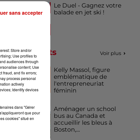
Le Duel - Gagnez votre
balade en jet ski !
uer sans accepter
nce
7 à
Podcasts
erest: Store and/or
Voir plus
tising; Use profiles to
tand audiences through
personalise content; Use
Kelly Massol, figure
 fraud, and fix errors;
emblématique de
 may process personal
l'entrepreneuriat
mation actively
féminin
vices; Identify devices
rtenaires dans "Gérer
Aménager un school
s'appliqueront que pour
bus au Canada et
les cookies" situé en
accueillir les bleus à
Boston,...