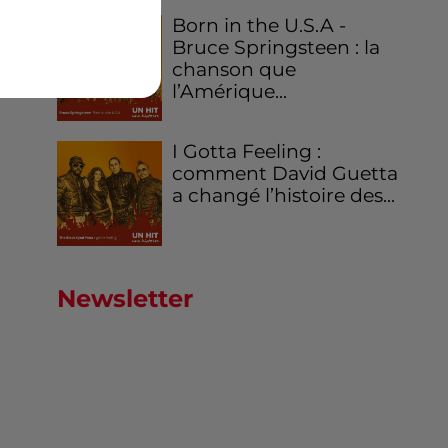
Born in the U.S.A -
Bruce Springsteen : la
chanson que
l’Amérique...
I Gotta Feeling :
comment David Guetta
a changé l’histoire des...
Newsletter