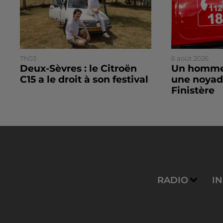
7h03
6 août 2026
Deux-Sèvres : le Citroën
Un homme
C15 a le droit à son festival
une noyad
Finistère
RADIO
I