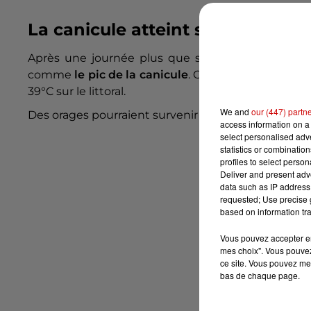
La canicule atteint son maximu
Après une journée plus que suffocante et une nui
comme
le pic de la canicule
. On attend encore
ent
39°C sur le littoral.
We and
our (447) partn
Des orages pourraient survenir localement en fin d
access information on a 
select personalised ad
statistics or combinatio
profiles to select person
Deliver and present adv
data such as IP address 
requested; Use precise g
based on information tra
Vous pouvez accepter en 
mes choix". Vous pouvez
ce site. Vous pouvez met
bas de chaque page.