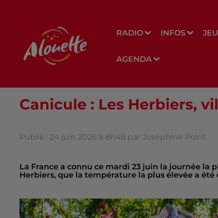
RADIO
INFOS
JE
AGENDA
Canicule : Les Herbiers, v
Publié : 24 juin 2026 à 8h48 par
Joséphine Point
La France a connu ce mardi 23 juin la journée la p
Herbiers, que la température la plus élevée a été 