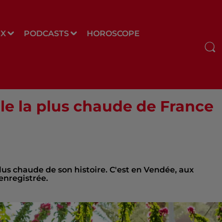
UX
PODCASTS
HOROSCOPE
ille la plus chaude de France
lus chaude de son histoire. C'est en Vendée, aux
enregistrée.