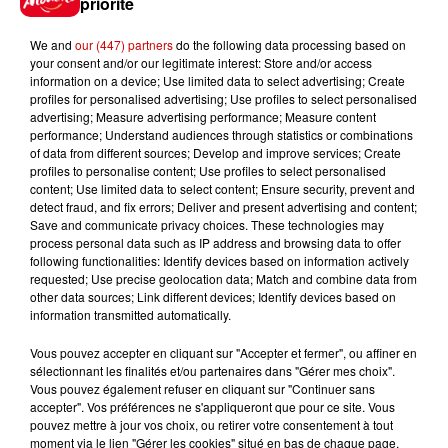
priorité
l’intervention...
We and
our (447) partners
do the following data processing based on
your consent and/or our legitimate interest: Store and/or access
10h31
information on a device; Use limited data to select advertising; Create
Corrèze : le Musée Jacques
profiles for personalised advertising; Use profiles to select personalised
Chirac cambriolé pour la
advertising; Measure advertising performance; Measure content
performance; Understand audiences through statistics or combinations
troisième fois...
of data from different sources; Develop and improve services; Create
profiles to personalise content; Use profiles to select personalised
content; Use limited data to select content; Ensure security, prevent and
detect fraud, and fix errors; Deliver and present advertising and content;
10h23
Save and communicate privacy choices. These technologies may
Amel Bent en concert gratuit
process personal data such as IP address and browsing data to offer
dans l’Ouest
following functionalities: Identify devices based on information actively
requested; Use precise geolocation data; Match and combine data from
other data sources; Link different devices; Identify devices based on
information transmitted automatically.
Vous pouvez accepter en cliquant sur "Accepter et fermer", ou affiner en
sélectionnant les finalités et/ou partenaires dans "Gérer mes choix".
Jeux
Voir plus
Vous pouvez également refuser en cliquant sur "Continuer sans
accepter". Vos préférences ne s'appliqueront que pour ce site. Vous
pouvez mettre à jour vos choix, ou retirer votre consentement à tout
Gagnez vos places pour le
moment via le lien "Gérer les cookies" situé en bas de chaque page.