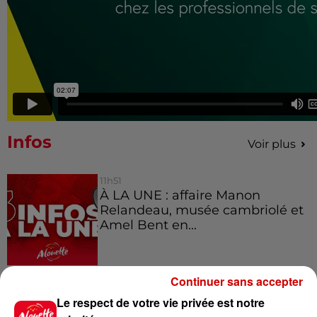
Infos
Voir plus
11h51
À LA UNE : affaire Manon
Relandeau, musée cambriolé et
Amel Bent en...
11h18
Continuer sans accepter
Disparition de Manon
Le respect de votre vie privée est notre
Relandeau : sa mère réclame