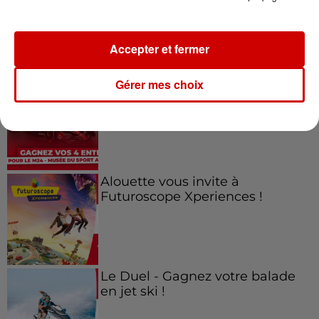
Festival du Roi Arthur 2026 !
Accepter et fermer
Gérer mes choix
Gagnez vos entrées pour le
Musée du Sport Automobile au
Mans !
Alouette vous invite à
Futuroscope Xperiences !
Le Duel - Gagnez votre balade
en jet ski !