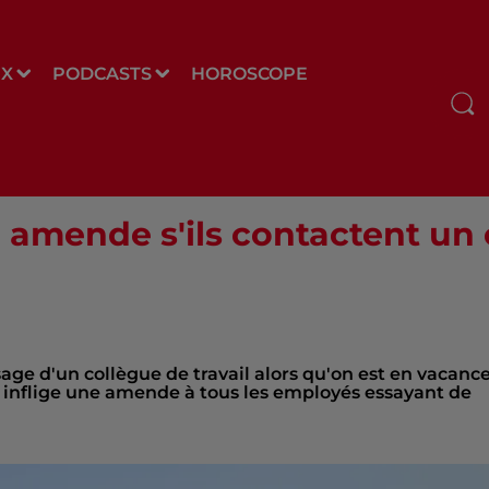
UX
PODCASTS
HOROSCOPE
 amende s'ils contactent un
ge d'un collègue de travail alors qu'on est en vacanc
le inflige une amende à tous les employés essayant de