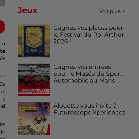
Jeux
Voir plus
Gagnez vos places pour
le Festival du Roi Arthur
2026 !
 a
te
és
Gagnez vos entrées
pour le Musée du Sport
er
Automobile au Mans !
 Ce
ux
 à
Alouette vous invite à
si
Futuroscope Xperiences
!
yés
 de