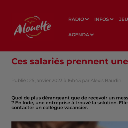
RADIO
INFOS
JE
AGENDA
Ces salariés prennent une
Publié : 25 janvier 2023 à 16h43 par Alexis Baudin
Quoi de plus dérangeant que de recevoir un messa
? En Inde, une entreprise à trouvé la solution. El
contacter un collègue vacancier.