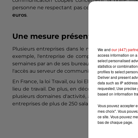
communication coupés concernent la boîte mail,
personne ne respectant pas cette règle s'expose 
euros
.
Une mesure présente un peu pa
Plusieurs entreprises dans le monde ont également
We and
our (447) partn
access information on a 
exemple, l'entreprise de comptabilité américain
select personalised ad
semaines par an de ses bureaux américains et mex
statistics or combinatio
l'accès au serveur de communication entre 18h15 e
profiles to select person
Deliver and present adv
En France, la loi Travail, ou loi El Khomri, favorise
data such as IP address 
requested; Use precise g
lieu de travail. De plus, en décembre 2022, la féd
based on information tra
plusieurs domaines d'activité, a voté pour un no
entreprises de plus de 250 salariés.
Vous pouvez accepter en 
mes choix". Vous pouvez
ce site. Vous pouvez met
bas de chaque page.