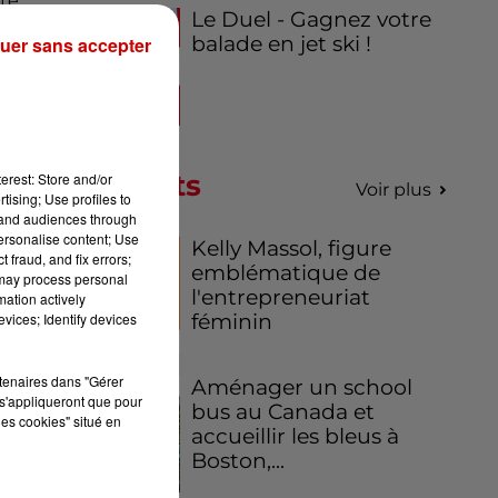
te
Le Duel - Gagnez votre
30
balade en jet ski !
uer sans accepter
Par
Podcasts
erest: Store and/or
Voir plus
tising; Use profiles to
ux
tand audiences through
ué
personalise content; Use
Kelly Massol, figure
 fraud, and fix errors;
emblématique de
 may process personal
 le
l'entrepreneuriat
mation actively
féminin
vices; Identify devices
 de
es
rtenaires dans "Gérer
Aménager un school
s'appliqueront que pour
bus au Canada et
les cookies" situé en
accueillir les bleus à
Boston,...