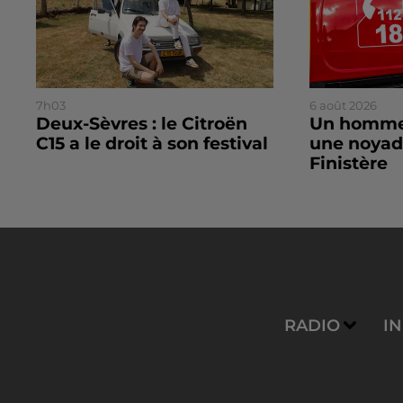
7h03
6 août 2026
Deux-Sèvres : le Citroën
Un homme
C15 a le droit à son festival
une noyad
Finistère
RADIO
I