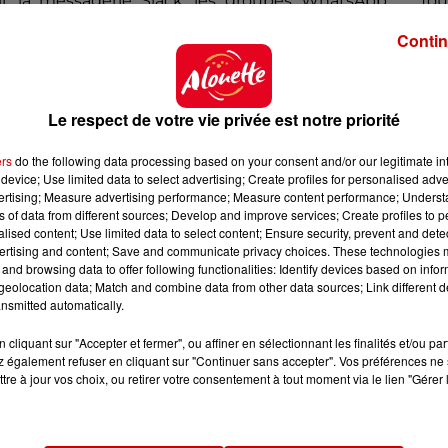
 la messagerie Slack, les groupes WhatsApp, .... Tou
donc à
une amende de 100 000 roupies, équivalant à 1 1
Contin
rtout dans le monde
Le respect de votre vie privée est notre priorité
 souhaité favoriser la déconnexion de leurs salariés. 
ers
do the following data processing based on your consent and/or our legitimate int
device; Use limited data to select advertising; Create profiles for personalised adver
e
PricewaterhouseCoopers
a annoncé la fermeture de
vertising; Measure advertising performance; Measure content performance; Unders
icains.
Volkswagen
en Allemagne ont quant à eux bloq
ns of data from different sources; Develop and improve services; Create profiles to 
t 7h du matin.
alised content; Use limited data to select content; Ensure security, prevent and detect
ertising and content; Save and communicate privacy choices. These technologies
 cette déconnexion des employés une fois qu'ils ont quitté
and browsing data to offer following functionalities: Identify devices based on infor
eolocation data; Match and combine data from other data sources; Link different de
ération Syntec regroupant des syndicats professionnels
nsmitted automatically.
uvel accord prévoyant
"un référent déconnexion"
dans l
cliquant sur "Accepter et fermer", ou affiner en sélectionnant les finalités et/ou pa
 également refuser en cliquant sur "Continuer sans accepter". Vos préférences ne 
tre à jour vos choix, ou retirer votre consentement à tout moment via le lien "Gérer 