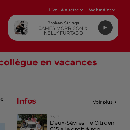
Live :
Alouette
Webradios
Broken Strings
JAMES MORRISON &
NELLY FURTADO
 collègue en vacances
Infos
es
Voir plus
7h03
Deux-Sèvres : le Citroën
C15 a le droit à son