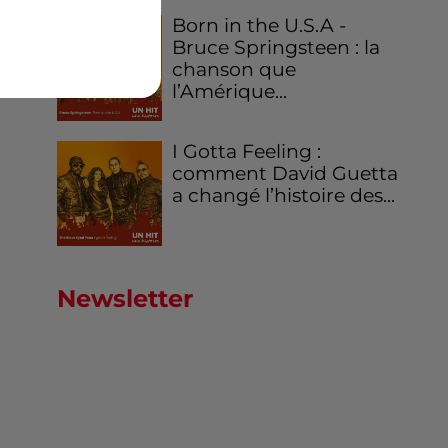
Born in the U.S.A -
Bruce Springsteen : la
chanson que
l’Amérique...
I Gotta Feeling :
comment David Guetta
a changé l’histoire des...
Newsletter