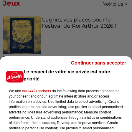
Jeux
Voir plus
Gagnez vos places pour le
Festival du Roi Arthur 2026 !
Gagnez vos entrées pour le
Continuer sans accepter
Musée du Sport Automobile au
Le respect de votre vie privée est notre
Mans !
priorité
We and
our (447) partners
do the following data processing based on
your consent and/or our legitimate interest: Store and/or access
Alouette vous invite à
information on a device; Use limited data to select advertising; Create
Futuroscope Xperiences !
profiles for personalised advertising; Use profiles to select personalised
advertising; Measure advertising performance; Measure content
performance; Understand audiences through statistics or combinations
of data from different sources; Develop and improve services; Create
profiles to personalise content; Use profiles to select personalised