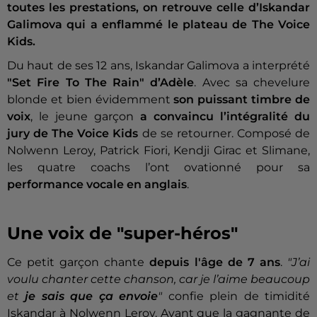
toutes les prestations, on retrouve celle d’Iskandar
Galimova qui a enflammé le plateau de The Voice
Kids.
Du haut de ses 12 ans, Iskandar Galimova a interprété
"Set Fire To The Rain" d’Adèle
. Avec sa chevelure
blonde et bien évidemment
son puissant timbre de
voix
, le jeune garçon
a convaincu l’intégralité du
jury de The Voice Kids
de se retourner. Composé de
Nolwenn Leroy, Patrick Fiori, Kendji Girac et Slimane,
les quatre coachs l’ont ovationné pour sa
performance vocale en anglais
.
Une voix de "super-héros"
Ce petit garçon chante
depuis l'âge de 7 ans
.
"J’ai
voulu chanter cette chanson, car je l’aime beaucoup
et
je sais que ça envoie
"
confie plein de timidité
Iskandar à Nolwenn Leroy. Avant que la gagnante de