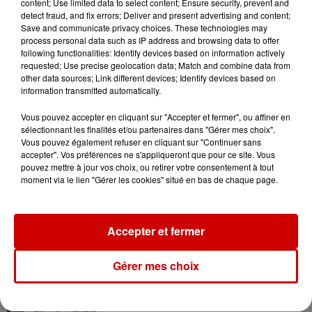
content; Use limited data to select content; Ensure security, prevent and
Le Duel - Gagnez votre balade
detect fraud, and fix errors; Deliver and present advertising and content;
en jet ski !
Save and communicate privacy choices. These technologies may
process personal data such as IP address and browsing data to offer
following functionalities: Identify devices based on information actively
requested; Use precise geolocation data; Match and combine data from
other data sources; Link different devices; Identify devices based on
information transmitted automatically.
Vous pouvez accepter en cliquant sur "Accepter et fermer", ou affiner en
Podcasts
sélectionnant les finalités et/ou partenaires dans "Gérer mes choix".
Voir plus
Vous pouvez également refuser en cliquant sur "Continuer sans
accepter". Vos préférences ne s'appliqueront que pour ce site. Vous
pouvez mettre à jour vos choix, ou retirer votre consentement à tout
Kelly Massol, figure
moment via le lien "Gérer les cookies" situé en bas de chaque page.
emblématique de
l'entrepreneuriat féminin
Accepter et fermer
Aménager un school bus au
Gérer mes choix
Canada et accueillir les bleus à
Boston,...