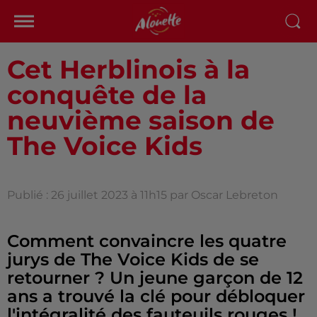
Cet Herblinois à la
conquête de la
neuvième saison de
The Voice Kids
Publié : 26 juillet 2023 à 11h15 par Oscar Lebreton
Comment convaincre les quatre
jurys de The Voice Kids de se
retourner ? Un jeune garçon de 12
ans a trouvé la clé pour débloquer
l'intégralité des fauteuils rouges !