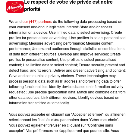
Le respect de votre vie privée est notre
priorité
Gagnez vos places pour le
festival Marché Gourmand 2026
We and
our (447) partners
do the following data processing based on
à Coulon !
your consent and/or our legitimate interest: Store and/or access
information on a device; Use limited data to select advertising; Create
profiles for personalised advertising; Use profiles to select personalised
advertising; Measure advertising performance; Measure content
performance; Understand audiences through statistics or combinations
Le Duel - Gagnez vos entrées
of data from different sources; Develop and improve services; Create
pour l'un des zoos de nos
profiles to personalise content; Use profiles to select personalised
régions !
content; Use limited data to select content; Ensure security, prevent and
detect fraud, and fix errors; Deliver and present advertising and content;
Save and communicate privacy choices. These technologies may
process personal data such as IP address and browsing data to offer
following functionalities: Identify devices based on information actively
requested; Use precise geolocation data; Match and combine data from
Destination Vacances - Gagnez
other data sources; Link different devices; Identify devices based on
votre séjour en famille au cœur
information transmitted automatically.
de la...
Vous pouvez accepter en cliquant sur "Accepter et fermer", ou affiner en
sélectionnant les finalités et/ou partenaires dans "Gérer mes choix".
Vous pouvez également refuser en cliquant sur "Continuer sans
accepter". Vos préférences ne s'appliqueront que pour ce site. Vous
Destination Vacances : inscrivez-