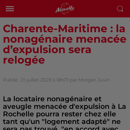
Charente-Maritime : la
nonagénaire menacée
d’expulsion sera
relogée
Publié : 21 juillet 2023 à 18h17 par Morgan Juvin
La locataire nonagénaire et
aveugle menacée d'expulsion à La
Rochelle pourra rester chez elle
tant qu'un "logement adapté" ne
sera pas trouvé, "en accord avec