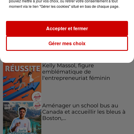
pouvez mettre à jour vos choix, ou retirer votre consentement à tout
vous !
moment via le lien "Gérer les cookies" situé en bas de chaque page.
Accepter et fermer
Gérer mes choix
Podcasts
Voir plus
Kelly Massol, figure
emblématique de
l'entrepreneuriat féminin
Aménager un school bus au
Canada et accueillir les bleus à
Boston,...