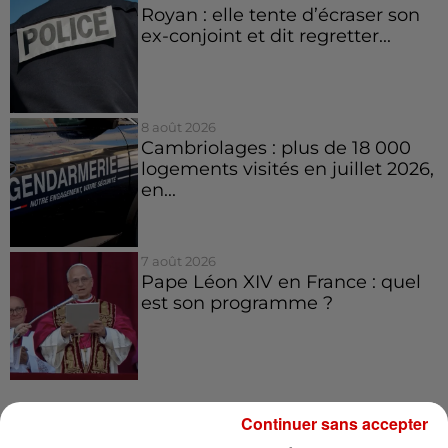
Royan : elle tente d’écraser son
ex-conjoint et dit regretter...
8 août 2026
Cambriolages : plus de 18 000
logements visités en juillet 2026,
en...
7 août 2026
Pape Léon XIV en France : quel
est son programme ?
Continuer sans accepter
Jeux
Voir plus