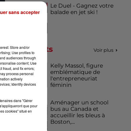
Le Duel - Gagnez votre
uer sans accepter
balade en jet ski !
res
les
es
Podcasts
erest: Store and/or
Voir plus
tising; Use profiles to
tand audiences through
personalise content; Use
Kelly Massol, figure
 fraud, and fix errors;
emblématique de
 may process personal
l'entrepreneuriat
mation actively
vices; Identify devices
féminin
rtenaires dans "Gérer
Aménager un school
s'appliqueront que pour
bus au Canada et
les cookies" situé en
accueillir les bleus à
Boston,...