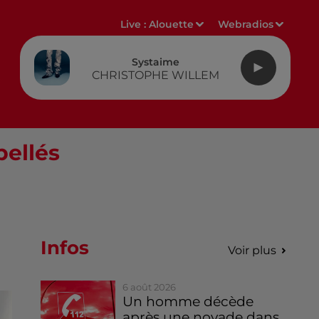
Live :
Alouette
Webradios
Systaime
CHRISTOPHE WILLEM
pellés
Infos
Voir plus
6 août 2026
Un homme décède
après une noyade dans