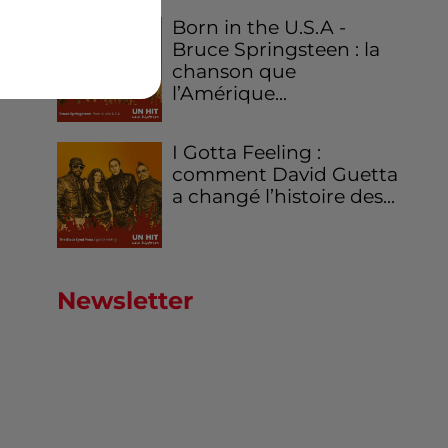
Born in the U.S.A -
Bruce Springsteen : la
chanson que
l’Amérique...
I Gotta Feeling :
comment David Guetta
a changé l’histoire des...
Newsletter