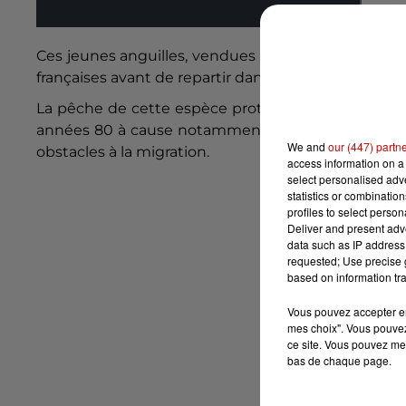
Ces jeunes anguilles, vendues à prix d’or, viennen
françaises avant de repartir dans leur zone de repr
La pêche de cette espèce protégée par la loi est 
années 80 à cause notamment de la pollution, du
We and
our (447) partn
obstacles à la migration.
access information on a 
select personalised ad
statistics or combinatio
profiles to select person
Deliver and present adv
data such as IP address 
requested; Use precise g
based on information tra
Vous pouvez accepter en 
mes choix". Vous pouvez
ce site. Vous pouvez met
bas de chaque page.