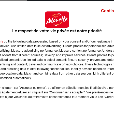
Contin
t se développer pendant plusieurs années dans les riviè
oduction.
Le respect de votre vie privée est notre priorité
réglementée car le nombre de civelles diminue depuis 
 réchauffement climatique, de la surpêche ou encore d
ers
do the following data processing based on your consent and/or our legitimate int
device; Use limited data to select advertising; Create profiles for personalised adver
vertising; Measure advertising performance; Measure content performance; Unders
ns of data from different sources; Develop and improve services; Create profiles to 
alised content; Use limited data to select content; Ensure security, prevent and detect
ertising and content; Save and communicate privacy choices. These technologies
and browsing data to offer following functionalities: Identify devices based on infor
eolocation data; Match and combine data from other data sources; Link different de
nsmitted automatically.
cliquant sur "Accepter et fermer", ou affiner en sélectionnant les finalités et/ou pa
 également refuser en cliquant sur "Continuer sans accepter". Vos préférences ne 
tre à jour vos choix, ou retirer votre consentement à tout moment via le lien "Gérer 