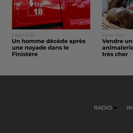
6 août 2026
6 août 2026
Un homme décède après
Vendre un
une noyade dans le
animalerie
Finistère
très cher
RADIO
I