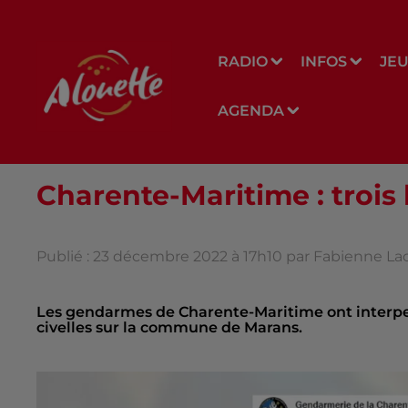
RADIO
INFOS
JE
AGENDA
Charente-Maritime : trois 
Publié : 23 décembre 2022 à 17h10 par Fabienne Lac
Les gendarmes de Charente-Maritime ont interpe
civelles sur la commune de Marans.