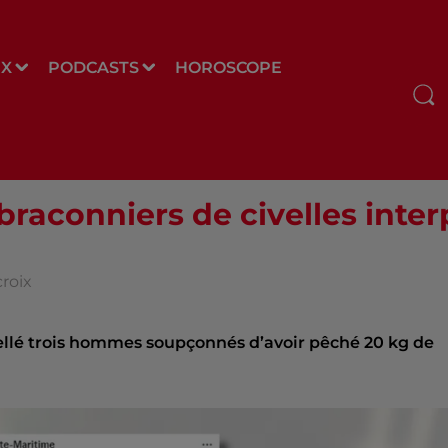
UX
PODCASTS
HOROSCOPE
braconniers de civelles inter
roix
llé trois hommes soupçonnés d’avoir pêché 20 kg de