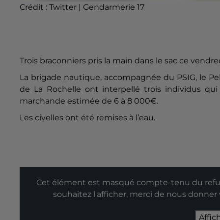
Crédit :
Twitter | Gendarmerie 17
Trois braconniers pris la main dans le sac ce vendre
La brigade nautique, accompagnée du PSIG, le Pel
de La Rochelle ont interpellé trois individus qu
marchande estimée de 6 à 8 000€.
Les civelles ont été remises à l’eau.
Cet élément est masqué compte-tenu du refus
souhaitez l'afficher, merci de nous donner
Affic