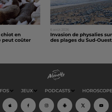
6 août 2026
 chiot en
Invasion de physalies sur
 peut coûter
des plages du Sud-Ouest
NFOS
JEUX
PODCASTS
HOROSCOP