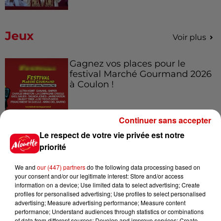
Jeux
Voir plus
Gagnez vos places pour le
festival Marché Gourmand 2026
à Coulon !
Continuer sans accepter
Le Duel - Gagnez vos entrées
Le respect de votre vie privée est notre
pour l'un des zoos de nos
priorité
régions !
We and
our (447) partners
do the following data processing based on
your consent and/or our legitimate interest: Store and/or access
information on a device; Use limited data to select advertising; Create
profiles for personalised advertising; Use profiles to select personalised
Destination Vacances - Gagnez
advertising; Measure advertising performance; Measure content
votre séjour en famille au cœur
performance; Understand audiences through statistics or combinations
de la...
of data from different sources; Develop and improve services; Create