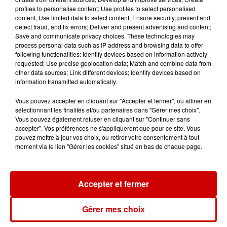
profiles to personalise content; Use profiles to select personalised
content; Use limited data to select content; Ensure security, prevent and
detect fraud, and fix errors; Deliver and present advertising and content;
Save and communicate privacy choices. These technologies may
Destination Vacances : inscrivez-
process personal data such as IP address and browsing data to offer
vous !
following functionalities: Identify devices based on information actively
requested; Use precise geolocation data; Match and combine data from
other data sources; Link different devices; Identify devices based on
information transmitted automatically.
Vous pouvez accepter en cliquant sur "Accepter et fermer", ou affiner en
sélectionnant les finalités et/ou partenaires dans "Gérer mes choix".
Vous pouvez également refuser en cliquant sur "Continuer sans
Podcasts
accepter". Vos préférences ne s'appliqueront que pour ce site. Vous
Voir plus
pouvez mettre à jour vos choix, ou retirer votre consentement à tout
moment via le lien "Gérer les cookies" situé en bas de chaque page.
Kelly Massol, figure
emblématique de
l'entrepreneuriat féminin
Accepter et fermer
Gérer mes choix
Aménager un school bus au