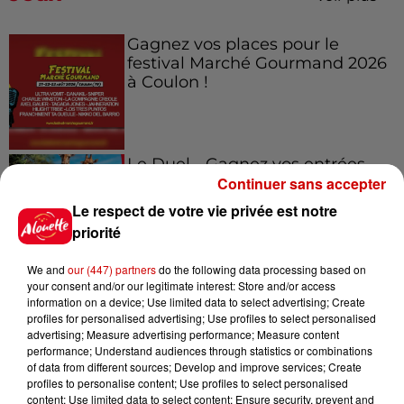
Gagnez vos places pour le
festival Marché Gourmand 2026
à Coulon !
Le Duel - Gagnez vos entrées
Continuer sans accepter
pour l'un des zoos de nos
régions !
Le respect de votre vie privée est notre
priorité
We and
our (447) partners
do the following data processing based on
Destination Vacances - Gagnez
your consent and/or our legitimate interest: Store and/or access
votre séjour en famille au cœur
information on a device; Use limited data to select advertising; Create
profiles for personalised advertising; Use profiles to select personalised
de la...
advertising; Measure advertising performance; Measure content
performance; Understand audiences through statistics or combinations
of data from different sources; Develop and improve services; Create
profiles to personalise content; Use profiles to select personalised
content; Use limited data to select content; Ensure security, prevent and