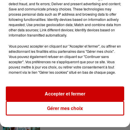
Destination Vacances : inscrivez-
detect fraud, and fix errors; Deliver and present advertising and content;
vous !
Save and communicate privacy choices. These technologies may
process personal data such as IP address and browsing data to offer
following functionalities: Identify devices based on information actively
requested; Use precise geolocation data; Match and combine data from
other data sources; Link different devices; Identify devices based on
information transmitted automatically.
Vous pouvez accepter en cliquant sur "Accepter et fermer", ou affiner en
Podcasts
Voir plus
sélectionnant les finalités et/ou partenaires dans "Gérer mes choix".
Vous pouvez également refuser en cliquant sur "Continuer sans
accepter". Vos préférences ne s'appliqueront que pour ce site. Vous
Kelly Massol, figure
pouvez mettre à jour vos choix, ou retirer votre consentement à tout
emblématique de
moment via le lien "Gérer les cookies" situé en bas de chaque page.
l'entrepreneuriat féminin
Accepter et fermer
Aménager un school bus au
Gérer mes choix
Canada et accueillir les bleus à
Boston,...