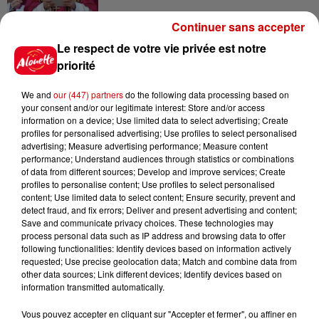
Continuer sans accepter
Le respect de votre vie privée est notre
priorité
Jeux
Voir plus
We and
our (447) partners
do the following data processing based on
your consent and/or our legitimate interest: Store and/or access
Gagnez vos places pour le
information on a device; Use limited data to select advertising; Create
festival Marché Gourmand 2026
profiles for personalised advertising; Use profiles to select personalised
à Coulon !
advertising; Measure advertising performance; Measure content
performance; Understand audiences through statistics or combinations
of data from different sources; Develop and improve services; Create
profiles to personalise content; Use profiles to select personalised
content; Use limited data to select content; Ensure security, prevent and
detect fraud, and fix errors; Deliver and present advertising and content;
Le Duel - Gagnez vos entrées
Save and communicate privacy choices. These technologies may
pour l'un des zoos de nos
process personal data such as IP address and browsing data to offer
régions !
following functionalities: Identify devices based on information actively
requested; Use precise geolocation data; Match and combine data from
other data sources; Link different devices; Identify devices based on
information transmitted automatically.
Destination Vacances - Gagnez
Vous pouvez accepter en cliquant sur "Accepter et fermer", ou affiner en