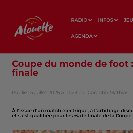
RADIO
INFOS
JE
AGENDA
Coupe du monde de foot :
finale
Publié : 5 juillet 2026 à 11h23 par
Corentin Mathias
À l’issue d’un match électrique, à l’arbitrage disc
et s’est qualifiée pour les ¼ de finale de la Coup