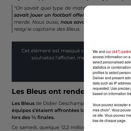
"On savait quel type de match on allait avoir.
On
savait jouer un football offensif.
S’il faut mettr
merde. Nous aussi,
nous savons faire un sale fo
réagi le capitaine des Bleus.
Cet élément est masqué compte-tenu du refus
We and
our (447) partn
access information on a 
souhaitez l'afficher, merci de nous donner
select personalised ad
statistics or combinatio
Affic
profiles to select person
Deliver and present adv
data such as IP address 
requested; Use precise g
Les Bleus ont rendez-vous avec 
based on information tra
Les Bleus
de Didier Deschamps
retrouveront le M
Vous pouvez accepter en 
mes choix". Vous pouvez
équipes s’étaient affrontées lors de la Coupe du
ce site. Vous pouvez met
lors des ½ finales.
bas de chaque page.
Ce samedi, quelque 12,2 millions de téléspectateur