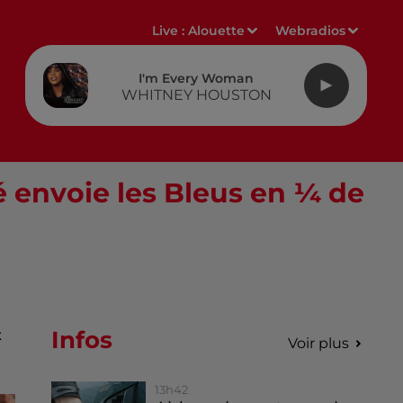
Live :
Alouette
Webradios
I'm Every Woman
WHITNEY HOUSTON
 envoie les Bleus en ¼ de
Infos
t
Voir plus
13h42