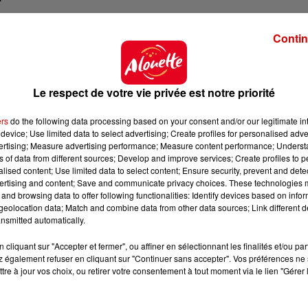
 a montré qu'on n'était pas seulement une équipe q
e les mains dans la merde, on va mettre les mains dans
Contin
otball. Et même à ce jeu-là, on a été meilleurs qu'eux
"
Le respect de votre vie privée est notre priorité
 du dépôt de cookies que vous avez exprimé. Si vous
ers
do the following data processing based on your consent and/or our legitimate int
device; Use limited data to select advertising; Create profiles for personalised adver
 votre accord en cliquant sur le bouton ci-dessous.
vertising; Measure advertising performance; Measure content performance; Unders
ns of data from different sources; Develop and improve services; Create profiles to 
her l'élément
alised content; Use limited data to select content; Ensure security, prevent and detect
ertising and content; Save and communicate privacy choices. These technologies
and browsing data to offer following functionalities: Identify devices based on infor
eolocation data; Match and combine data from other data sources; Link different de
le Maroc
nsmitted automatically.
aroc ce jeudi
9 juillet
en ¼ de finale du Mondial. Les de
cliquant sur "Accepter et fermer", ou affiner en sélectionnant les finalités et/ou pa
 également refuser en cliquant sur "Continuer sans accepter". Vos préférences ne 
 monde de 2022,
mais un peu plus tard dans la compétiti
tre à jour vos choix, ou retirer votre consentement à tout moment via le lien "Gérer 
s ont regardé la victoire de l'équipe de France sur M6.