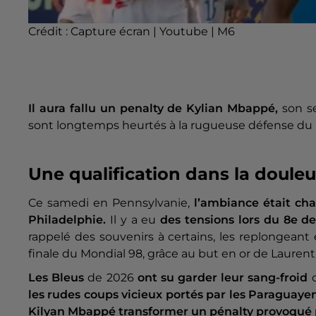
Crédit :
Capture écran | Youtube | M6
Il aura fallu un penalty de Kylian Mbappé,
son s
sont longtemps heurtés à la rugueuse défense du
Une qualification dans la douleu
Ce samedi en Pennsylvanie,
l’ambiance était cha
Philadelphie.
Il y a eu
des tensions lors du 8e de
rappelé des souvenirs à certains, les replongeant
finale du Mondial 98, grâce au but en or de Laurent
Les Bleus
de 2026
ont su garder leur sang-froid
les rudes coups vicieux portés par les Paraguayen
Kilyan Mbappé transformer un pénalty provoqué 