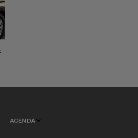
8
n
E
AGENDA