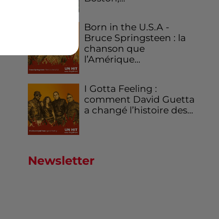
AFP
Born in the U.S.A -
Bruce Springsteen : la
chanson que
l’Amérique...
I Gotta Feeling :
comment David Guetta
a changé l’histoire des...
Newsletter