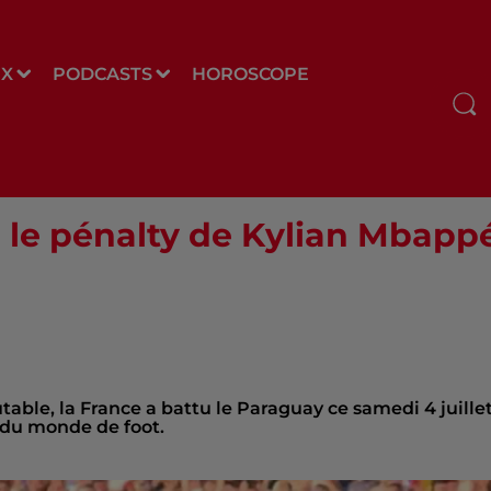
UX
PODCASTS
HOROSCOPE
 le pénalty de Kylian Mbappé
utable, la France a battu le Paraguay ce samedi 4 juille
e du monde de foot.