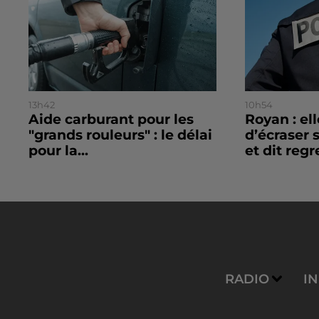
13h42
10h54
Aide carburant pour les
Royan : el
"grands rouleurs" : le délai
d’écraser 
pour la...
et dit regre
RADIO
I