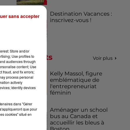
ui
Destination Vacances :
 la
uer sans accepter
inscrivez-vous !
, a
erest: Store and/or
Podcasts
tising; Use profiles to
Voir plus
tand audiences through
personalise content; Use
 fraud, and fix errors;
Kelly Massol, figure
 may process personal
emblématique de
mation actively
l'entrepreneuriat
vices; Identify devices
féminin
ux
rtenaires dans "Gérer
s'appliqueront que pour
Aménager un school
on,
les cookies" situé en
bus au Canada et
accueillir les bleus à
 Il
Boston,...