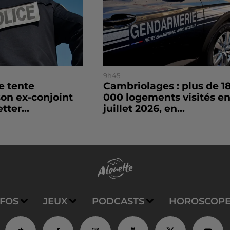
9h45
le tente
Cambriolages : plus de 1
son ex-conjoint
000 logements visités e
tter...
juillet 2026, en...
NFOS
JEUX
PODCASTS
HOROSCOP