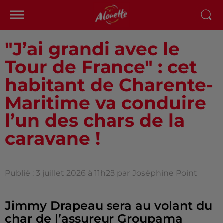
"J’ai grandi avec le
Tour de France" : cet
habitant de Charente-
Maritime va conduire
l’un des chars de la
caravane !
Publié : 3 juillet 2026 à 11h28 par
Joséphine Point
Jimmy Drapeau sera au volant du
char de l’assureur Groupama