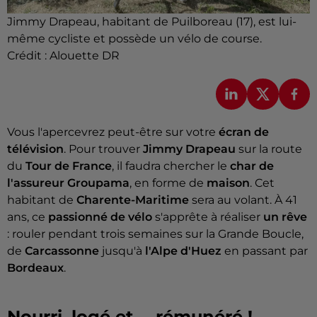
Jimmy Drapeau, habitant de Puilboreau (17), est lui-
même cycliste et possède un vélo de course.
Crédit :
Alouette DR
Vous l'apercevrez peut-être sur votre
écran de
télévision
. Pour trouver
Jimmy Drapeau
sur la route
du
Tour de France
, il faudra chercher le
char de
l'assureur Groupama
, en forme de
maison
. Cet
habitant de
Charente-Maritime
sera au volant. À 41
ans, ce
passionné de vélo
s'apprête à réaliser
un rêve
: rouler pendant trois semaines sur la Grande Boucle,
de
Carcassonne
jusqu'à
l'Alpe d'Huez
en passant par
Bordeaux
.
Nourri, logé et ... rémunéré !