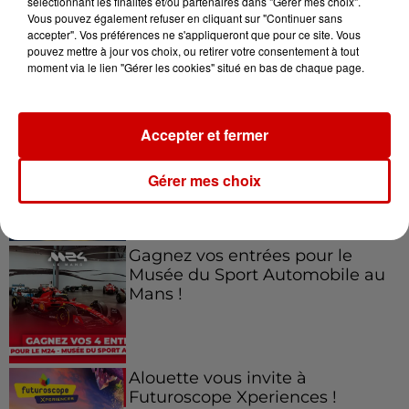
sélectionnant les finalités et/ou partenaires dans "Gérer mes choix".
Vous pouvez également refuser en cliquant sur "Continuer sans
accepter". Vos préférences ne s'appliqueront que pour ce site. Vous
pouvez mettre à jour vos choix, ou retirer votre consentement à tout
moment via le lien "Gérer les cookies" situé en bas de chaque page.
Jeux
Voir plus
Gagnez vos places pour le
Accepter et fermer
Festival du Roi Arthur 2026 !
Gérer mes choix
Gagnez vos entrées pour le
Musée du Sport Automobile au
Mans !
Alouette vous invite à
Futuroscope Xperiences !