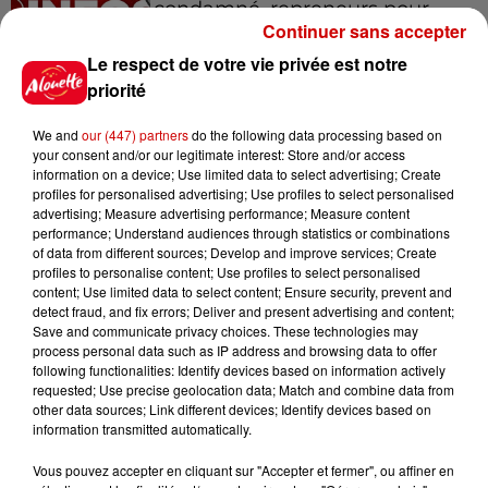
condamné, repreneurs pour
Continuer sans accepter
Duralex et la...
Le respect de votre vie privée est notre
priorité
15h02
Éclipse solaire : découvrez les
We and
our (447) partners
do the following data processing based on
meilleurs spots d'observation
your consent and/or our legitimate interest: Store and/or access
information on a device; Use limited data to select advertising; Create
du...
profiles for personalised advertising; Use profiles to select personalised
advertising; Measure advertising performance; Measure content
performance; Understand audiences through statistics or combinations
of data from different sources; Develop and improve services; Create
11h01
profiles to personalise content; Use profiles to select personalised
Un professeur du Maine-et-Loire
content; Use limited data to select content; Ensure security, prevent and
condamné pour des échanges...
detect fraud, and fix errors; Deliver and present advertising and content;
Save and communicate privacy choices. These technologies may
process personal data such as IP address and browsing data to offer
following functionalities: Identify devices based on information actively
requested; Use precise geolocation data; Match and combine data from
10h10
other data sources; Link different devices; Identify devices based on
Duralex : trois repreneurs
information transmitted automatically.
potentiels
Vous pouvez accepter en cliquant sur "Accepter et fermer", ou affiner en