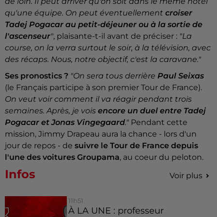
de loin. Il peut arriver qu'on soit dans le même hôtel
qu'une équipe. On peut éventuellement
croiser
Tadej Pogacar au petit-déjeuner ou à la sortie de
l'ascenseur
"
, plaisante-t-il avant de préciser :
"La
course, on la verra surtout le soir, à la télévision, avec
des récaps. Nous, notre objectif, c'est la caravane."
Ses pronostics ?
"On sera tous derrière
Paul Seixas
(le Français participe à son premier Tour de France).
On veut voir comment il va réagir pendant trois
semaines. Après, je vois
encore un duel entre Tadej
Pogacar et Jonas Vingegaard
."
Pendant cette
mission, Jimmy Drapeau aura la chance - lors d'un
jour de repos - de
suivre le Tour de France depuis
l'une des voitures Groupama
, au coeur du peloton.
Infos
Voir plus
11h51
À LA UNE : professeur