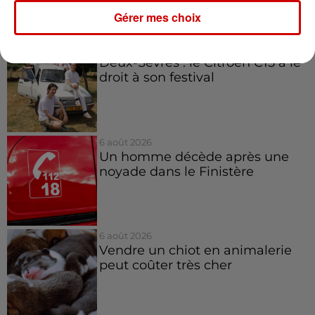
Infos
Voir plus
Gérer mes choix
7h03
Deux-Sèvres : le Citroën C15 a le
droit à son festival
6 août 2026
Un homme décède après une
noyade dans le Finistère
6 août 2026
Vendre un chiot en animalerie
peut coûter très cher