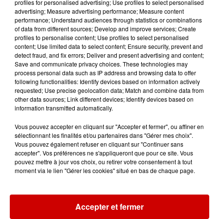
profiles for personalised advertising; Use profiles to select personalised
N°1 : Whitney Houston - "I Wanna
advertising; Measure advertising performance; Measure content
Dance With Somebody (Who
performance; Understand audiences through statistics or combinations
Loves Me)" (1987)
of data from different sources; Develop and improve services; Create
profiles to personalise content; Use profiles to select personalised
content; Use limited data to select content; Ensure security, prevent and
detect fraud, and fix errors; Deliver and present advertising and content;
Save and communicate privacy choices. These technologies may
Cet élément est masqué compte-tenu du refus
process personal data such as IP address and browsing data to offer
following functionalities: Identify devices based on information actively
du dépôt de cookies que vous avez exprimé. Si
requested; Use precise geolocation data; Match and combine data from
vous souhaitez l'afficher, merci de nous donner
other data sources; Link different devices; Identify devices based on
votre accord en cliquant sur le bouton ci-
information transmitted automatically.
dessous.
Vous pouvez accepter en cliquant sur "Accepter et fermer", ou affiner en
sélectionnant les finalités et/ou partenaires dans "Gérer mes choix".
Afficher l'élément
Vous pouvez également refuser en cliquant sur "Continuer sans
accepter". Vos préférences ne s'appliqueront que pour ce site. Vous
pouvez mettre à jour vos choix, ou retirer votre consentement à tout
moment via le lien "Gérer les cookies" situé en bas de chaque page.
Bon à savoir, le premier artiste français du classement
est un groupe :
Daft Punk
. Le duo casqué se situe à
e
la
177
place
de la liste avec "One More Time", hit sorti
Accepter et fermer
en 2000.