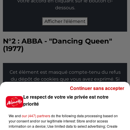
votre accord en cliquant sur le bouton ci-
dessous.
Afficher l'élément
N°2 : ABBA - "Dancing Queen"
(1977)
Cet élément est masqué compte-tenu du refus
du dépôt de cookies que vous avez exprimé. Si
vous souhaitez l'afficher, merci de nous donner
Continuer sans accepter
votre accord en cliquant sur le bouton ci-
Le respect de votre vie privée est notre
dessous.
priorité
Afficher l'élément
We and
our (447) partners
do the following data processing based on
your consent and/or our legitimate interest: Store and/or access
information on a device; Use limited data to select advertising; Create