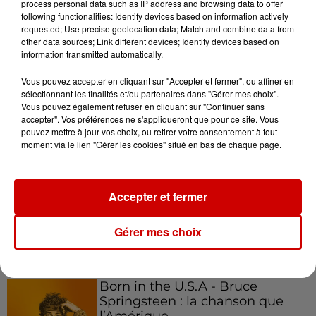
process personal data such as IP address and browsing data to offer
following functionalities: Identify devices based on information actively
requested; Use precise geolocation data; Match and combine data from
other data sources; Link different devices; Identify devices based on
information transmitted automatically.
Podcasts
Voir plus
Vous pouvez accepter en cliquant sur "Accepter et fermer", ou affiner en
sélectionnant les finalités et/ou partenaires dans "Gérer mes choix".
Kelly Massol, figure
Vous pouvez également refuser en cliquant sur "Continuer sans
emblématique de
accepter". Vos préférences ne s'appliqueront que pour ce site. Vous
l'entrepreneuriat féminin
pouvez mettre à jour vos choix, ou retirer votre consentement à tout
moment via le lien "Gérer les cookies" situé en bas de chaque page.
Aménager un school bus au
Accepter et fermer
Canada et accueillir les bleus à
Boston,...
Gérer mes choix
Born in the U.S.A - Bruce
Springsteen : la chanson que
l’Amérique...