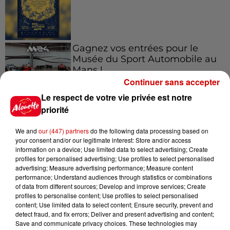
Gagnez vos entrées pour le
Musée du Sport Automobile au
Mans !
Continuer sans accepter
Le respect de votre vie privée est notre
priorité
Alouette vous invite à
Futuroscope Xperiences !
We and
our (447) partners
do the following data processing based on
your consent and/or our legitimate interest: Store and/or access
information on a device; Use limited data to select advertising; Create
profiles for personalised advertising; Use profiles to select personalised
advertising; Measure advertising performance; Measure content
performance; Understand audiences through statistics or combinations
Le Duel - Gagnez votre balade
of data from different sources; Develop and improve services; Create
en jet ski !
profiles to personalise content; Use profiles to select personalised
content; Use limited data to select content; Ensure security, prevent and
detect fraud, and fix errors; Deliver and present advertising and content;
Save and communicate privacy choices. These technologies may