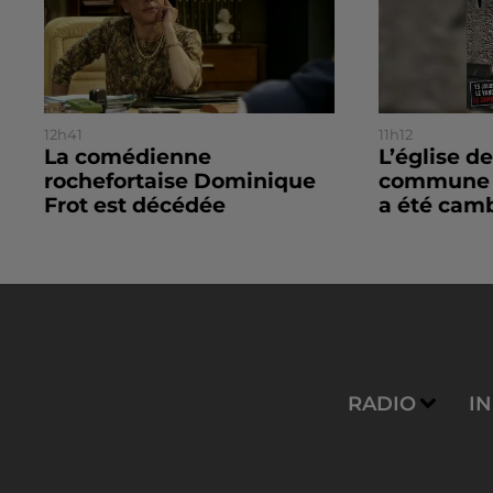
12h41
11h12
La comédienne
L’église de
rochefortaise Dominique
commune d
Frot est décédée
a été camb
RADIO
I