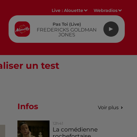
Live :
Alouette
Webradios
Pas Toi (live)
FREDERICKS GOLDMAN
JONES
liser un test
Infos
Voir plus
12h41
La comédienne
rochefortaise