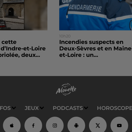
10h20
 cette
Incendies suspects en
’Indre-et-Loire
Deux-Sèvres et en Maine
riolée, deux...
et-Loire : un...
NFOS
JEUX
PODCASTS
HOROSCOP