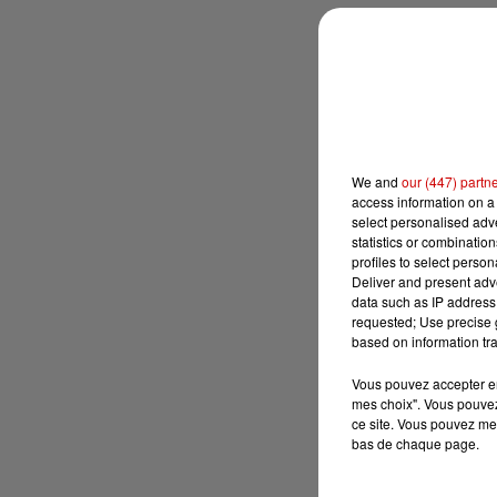
We and
our (447) partn
access information on a 
select personalised ad
statistics or combinatio
profiles to select person
Deliver and present adv
data such as IP address 
requested; Use precise g
based on information tra
Vous pouvez accepter en 
mes choix". Vous pouvez
ce site. Vous pouvez met
bas de chaque page.