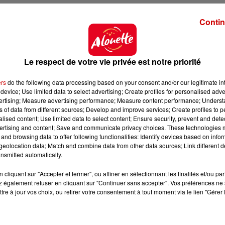
Contin
Le respect de votre vie privée est notre priorité
ers
do the following data processing based on your consent and/or our legitimate int
device; Use limited data to select advertising; Create profiles for personalised adver
vertising; Measure advertising performance; Measure content performance; Unders
ns of data from different sources; Develop and improve services; Create profiles to 
alised content; Use limited data to select content; Ensure security, prevent and detect
ertising and content; Save and communicate privacy choices. These technologies
and browsing data to offer following functionalities: Identify devices based on infor
eolocation data; Match and combine data from other data sources; Link different de
nsmitted automatically.
cliquant sur "Accepter et fermer", ou affiner en sélectionnant les finalités et/ou pa
 également refuser en cliquant sur "Continuer sans accepter". Vos préférences ne 
tre à jour vos choix, ou retirer votre consentement à tout moment via le lien "Gérer 