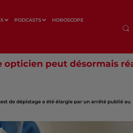
UX
PODCASTS
HOROSCOPE
 opticien peut désormais réa
 test de dépistage a été élargie par un arrêté publié au