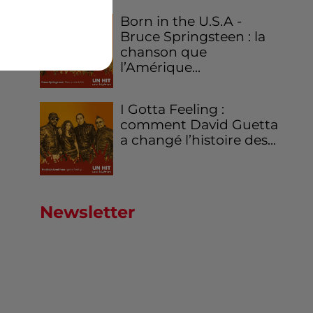
Born in the U.S.A -
Bruce Springsteen : la
chanson que
l’Amérique...
I Gotta Feeling :
comment David Guetta
a changé l’histoire des...
Newsletter