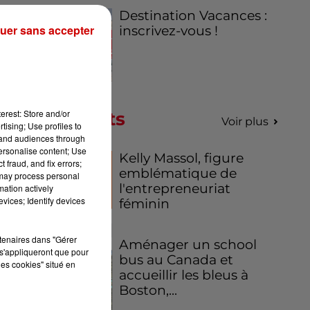
Destination Vacances :
uer sans accepter
inscrivez-vous !
erest: Store and/or
Podcasts
Voir plus
tising; Use profiles to
tand audiences through
personalise content; Use
Kelly Massol, figure
 fraud, and fix errors;
emblématique de
 may process personal
l'entrepreneuriat
mation actively
vices; Identify devices
féminin
rtenaires dans "Gérer
Aménager un school
s'appliqueront que pour
bus au Canada et
les cookies" situé en
accueillir les bleus à
Boston,...