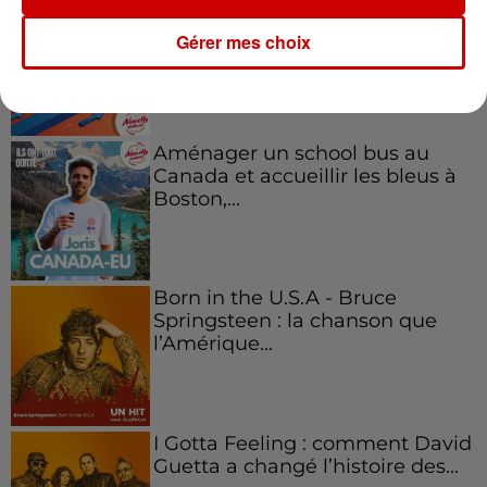
Kelly Massol, figure
emblématique de
Gérer mes choix
l'entrepreneuriat féminin
Aménager un school bus au
Canada et accueillir les bleus à
Boston,...
Born in the U.S.A - Bruce
Springsteen : la chanson que
l’Amérique...
I Gotta Feeling : comment David
Guetta a changé l’histoire des...