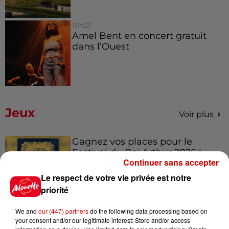
10h23
Amel Bent en concert gratuit
dans l’Ouest
Jeux
Voir plus
Gagnez vos places pour le
Festival du Roi Arthur 2026 !
Continuer sans accepter
Le respect de votre vie privée est notre
priorité
Gagnez vos entrées pour le
We and
our (447) partners
do the following data processing based on
Musée du Sport Automobile au
your consent and/or our legitimate interest: Store and/or access