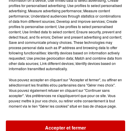
information on a device; Use limited data to select advertising; Create
Mans !
profiles for personalised advertising; Use profiles to select personalised
advertising; Measure advertising performance; Measure content
performance; Understand audiences through statistics or combinations
of data from different sources; Develop and improve services; Create
profiles to personalise content; Use profiles to select personalised
Alouette vous invite à
content; Use limited data to select content; Ensure security, prevent and
Futuroscope Xperiences !
detect fraud, and fix errors; Deliver and present advertising and content;
Save and communicate privacy choices. These technologies may
process personal data such as IP address and browsing data to offer
following functionalities: Identify devices based on information actively
requested; Use precise geolocation data; Match and combine data from
other data sources; Link different devices; Identify devices based on
Le Duel - Gagnez votre balade
information transmitted automatically.
en jet ski !
Vous pouvez accepter en cliquant sur "Accepter et fermer", ou affiner en
sélectionnant les finalités et/ou partenaires dans "Gérer mes choix".
Vous pouvez également refuser en cliquant sur "Continuer sans
accepter". Vos préférences ne s'appliqueront que pour ce site. Vous
pouvez mettre à jour vos choix, ou retirer votre consentement à tout
moment via le lien "Gérer les cookies" situé en bas de chaque page.
Podcasts
Voir plus
Accepter et fermer