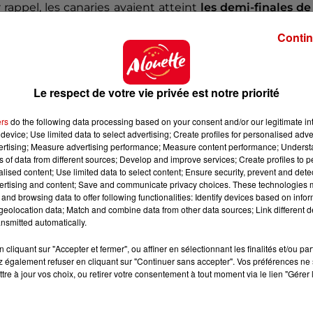
appel, les canaries avaient atteint
les demi-finales de
s par ... la Juventus Turin.
Contin
et entraineurs
qui ont participé à cette belle épopée.
ctionneur de l'Équipe de France
Didier Deschamps
, m
ennec
. On pourra également voir dans les tribunes Ed
Le respect de votre vie privée est notre priorité
 Marraud, Japhet N'Doram, Nicolas Ouedec, Bruno Carot
e, Georges Eo et l'entraîneur de l'époque Jean-Clau
ers
do the following data processing based on your consent and/or our legitimate int
device; Use limited data to select advertising; Create profiles for personalised adver
vertising; Measure advertising performance; Measure content performance; Unders
ésentation au public de la Beaujoire est prévue, ainsi 
ns of data from different sources; Develop and improve services; Create profiles to 
alised content; Use limited data to select content; Ensure security, prevent and detect
ertising and content; Save and communicate privacy choices. These technologies
and browsing data to offer following functionalities: Identify devices based on infor
eolocation data; Match and combine data from other data sources; Link different de
nsmitted automatically.
cliquant sur "Accepter et fermer", ou affiner en sélectionnant les finalités et/ou pa
 également refuser en cliquant sur "Continuer sans accepter". Vos préférences ne 
tre à jour vos choix, ou retirer votre consentement à tout moment via le lien "Gérer 