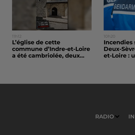
11h12
10h20
L’église de cette
Incendies
commune d’Indre-et-Loire
Deux-Sèvr
a été cambriolée, deux...
et-Loire : u
RADIO
I