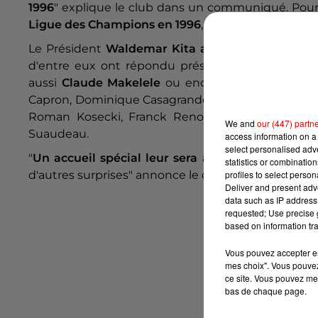
1996
" explique le club dans un communiqué. Pour r
Ligue des Champions en 1996
, mais ont été éliminé
Le Président
Waldemar Kita a invité les joueurs 
d'entre eux ont répondu présents, dont le séle
aussi
Claude Makelele
ou encore
Jocelyn Gourv
Capron, Dominique Casagrande, Éric Decroix, David
Roman Kosecki, Franck Renou, Laurent Peyrelad
We and
our (447) partn
Suaudeau.
access information on a 
select personalised ad
"
Un accueil spécial leur sera accordé
, et une pr
statistics or combinatio
profiles to select person
d'autres surprises" annonce le club.
Deliver and present adv
data such as IP address 
requested; Use precise g
based on information tra
Vous pouvez accepter en 
mes choix". Vous pouvez
ce site. Vous pouvez met
bas de chaque page.