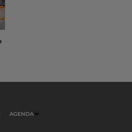
e
E
AGENDA