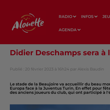
RADIO
INFOS
JE
AGENDA
Didier Deschamps sera à l
Publié : 20 février 2023 à 16h24 par Alexis Baudin
Le stade de la Beaujoire va accueillir du beau mon
Europa face à la Juventus Turin. En effet pour fête
des anciens joueurs du club, qui ont participé à 