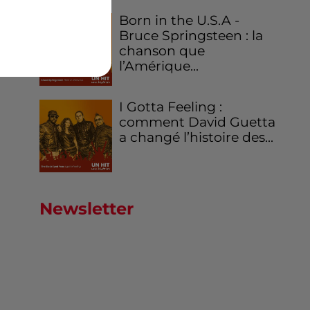
Born in the U.S.A -
Bruce Springsteen : la
chanson que
l’Amérique...
I Gotta Feeling :
comment David Guetta
a changé l’histoire des...
Newsletter