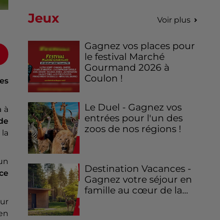
Jeux
Voir plus
Gagnez vos places pour
le festival Marché
Gourmand 2026 à
Coulon !
des
Le Duel - Gagnez vos
a à
entrées pour l'un des
de
zoos de nos régions !
 la
un
Destination Vacances -
ce
Gagnez votre séjour en
famille au cœur de la...
eur
 en