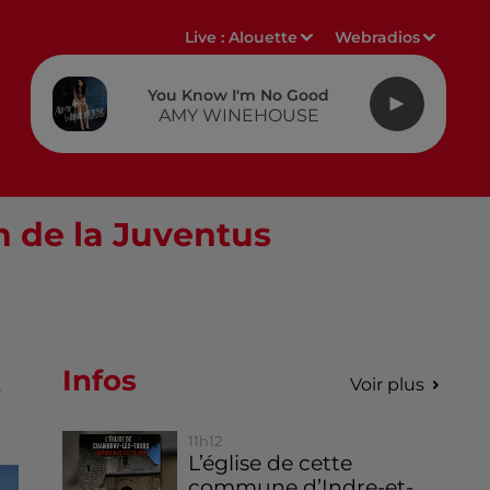
Live :
Alouette
Webradios
You Know I'm No Good
AMY WINEHOUSE
n de la Juventus
Infos
Voir plus
r
11h12
L’église de cette
commune d’Indre-et-