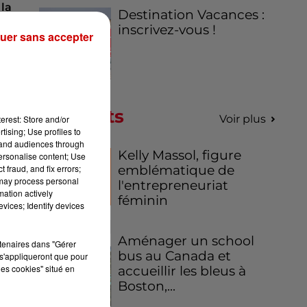
 la
Destination Vacances :
inscrivez-vous !
uer sans accepter
 15
ais
dy
ti,
Podcasts
de
Voir plus
erest: Store and/or
tising; Use profiles to
tand audiences through
que
Kelly Massol, figure
personalise content; Use
 fraud, and fix errors;
emblématique de
 may process personal
l'entrepreneuriat
mation actively
féminin
vices; Identify devices
Aménager un school
rtenaires dans "Gérer
bus au Canada et
s'appliqueront que pour
les cookies" situé en
accueillir les bleus à
Boston,...