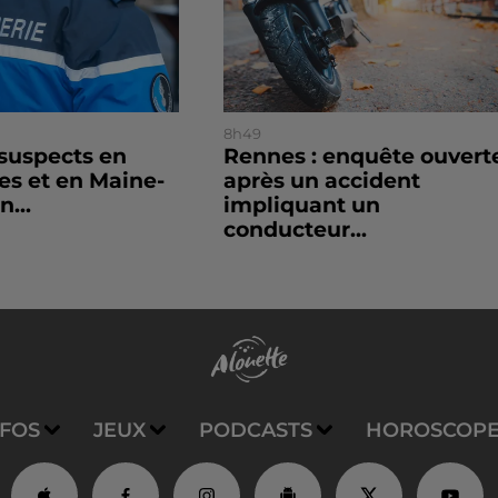
8h49
 suspects en
Rennes : enquête ouvert
es et en Maine-
après un accident
n...
impliquant un
conducteur...
NFOS
JEUX
PODCASTS
HOROSCOP