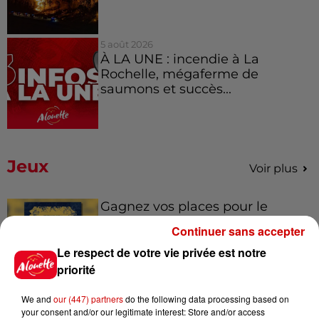
5 août 2026
À LA UNE : incendie à La
Rochelle, mégaferme de
saumons et succès...
Jeux
Voir plus
Gagnez vos places pour le
Festival du Roi Arthur 2026 !
Continuer sans accepter
Le respect de votre vie privée est notre
priorité
We and
our (447) partners
do the following data processing based on
Gagnez vos entrées pour le
your consent and/or our legitimate interest: Store and/or access
Musée du Sport Automobile au