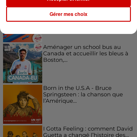
Kelly Massol, figure
emblématique de
Gérer mes choix
l'entrepreneuriat féminin
Aménager un school bus au
Canada et accueillir les bleus à
Boston,...
Born in the U.S.A - Bruce
Springsteen : la chanson que
l’Amérique...
I Gotta Feeling : comment David
Guetta a changé l’histoire des...