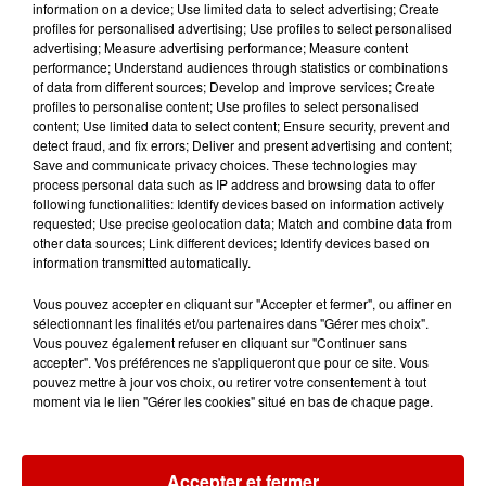
information on a device; Use limited data to select advertising; Create
Mans !
profiles for personalised advertising; Use profiles to select personalised
advertising; Measure advertising performance; Measure content
performance; Understand audiences through statistics or combinations
of data from different sources; Develop and improve services; Create
profiles to personalise content; Use profiles to select personalised
Alouette vous invite à
content; Use limited data to select content; Ensure security, prevent and
Futuroscope Xperiences !
detect fraud, and fix errors; Deliver and present advertising and content;
Save and communicate privacy choices. These technologies may
process personal data such as IP address and browsing data to offer
following functionalities: Identify devices based on information actively
requested; Use precise geolocation data; Match and combine data from
other data sources; Link different devices; Identify devices based on
Le Duel - Gagnez votre balade
information transmitted automatically.
en jet ski !
Vous pouvez accepter en cliquant sur "Accepter et fermer", ou affiner en
sélectionnant les finalités et/ou partenaires dans "Gérer mes choix".
Vous pouvez également refuser en cliquant sur "Continuer sans
accepter". Vos préférences ne s'appliqueront que pour ce site. Vous
pouvez mettre à jour vos choix, ou retirer votre consentement à tout
moment via le lien "Gérer les cookies" situé en bas de chaque page.
Podcasts
Voir plus
Accepter et fermer