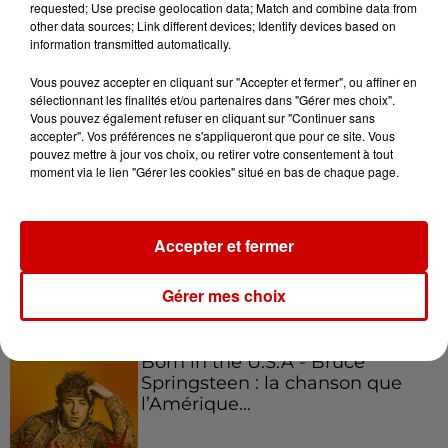
requested; Use precise geolocation data; Match and combine data from
other data sources; Link different devices; Identify devices based on
Podcasts
Voir plus
information transmitted automatically.
Vous pouvez accepter en cliquant sur "Accepter et fermer", ou affiner en
Kelly Massol, figure
sélectionnant les finalités et/ou partenaires dans "Gérer mes choix".
emblématique de
Vous pouvez également refuser en cliquant sur "Continuer sans
l'entrepreneuriat féminin
accepter". Vos préférences ne s'appliqueront que pour ce site. Vous
pouvez mettre à jour vos choix, ou retirer votre consentement à tout
moment via le lien "Gérer les cookies" situé en bas de chaque page.
Aménager un school bus au
Accepter et fermer
Canada et accueillir les bleus à
Boston,...
Gérer mes choix
Born in the U.S.A - Bruce
Springsteen : la chanson que
l’Amérique...