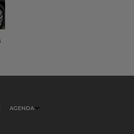
8
n
E
AGENDA