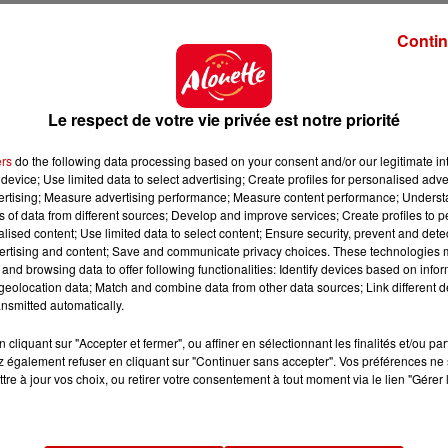
Contin
Le respect de votre vie privée est notre priorité
ers
do the following data processing based on your consent and/or our legitimate int
device; Use limited data to select advertising; Create profiles for personalised adver
vertising; Measure advertising performance; Measure content performance; Unders
ns of data from different sources; Develop and improve services; Create profiles to 
alised content; Use limited data to select content; Ensure security, prevent and detect
ertising and content; Save and communicate privacy choices. These technologies
and browsing data to offer following functionalities: Identify devices based on infor
eolocation data; Match and combine data from other data sources; Link different de
nsmitted automatically.
cliquant sur "Accepter et fermer", ou affiner en sélectionnant les finalités et/ou pa
 également refuser en cliquant sur "Continuer sans accepter". Vos préférences ne 
tre à jour vos choix, ou retirer votre consentement à tout moment via le lien "Gérer 