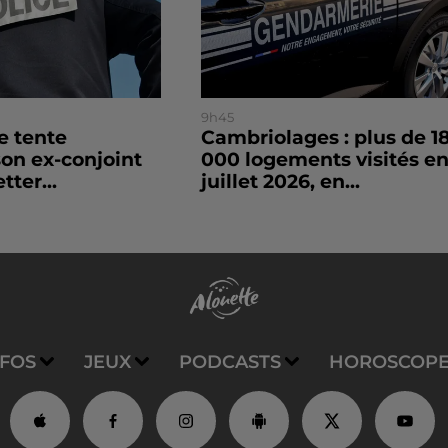
9h45
le tente
Cambriolages : plus de 1
son ex-conjoint
000 logements visités e
tter...
juillet 2026, en...
NFOS
JEUX
PODCASTS
HOROSCOP