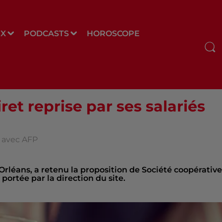
UX
PODCASTS
HOROSCOPE
iret reprise par ses salariés
s avec AFP
Orléans, a retenu la proposition de Société coopérative
ortée par la direction du site.