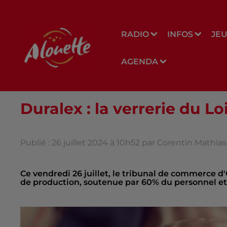
RADIO
INFOS
JE
AGENDA
Duralex : la verrerie du Lo
Publié : 26 juillet 2024 à 10h52 par Corentin Mathia
Ce vendredi 26 juillet, le tribunal de commerce d'
de production, soutenue par 60% du personnel et p