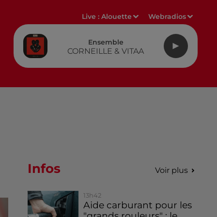
Live :
Alouette
Webradios
Ensemble
CORNEILLE & VITAA
Infos
Voir plus
13h42
Aide carburant pour les
"grands rouleurs" : le