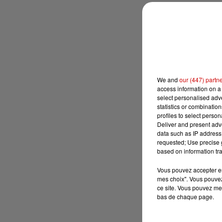
We and
our (447) partn
access information on a 
select personalised ad
statistics or combinatio
profiles to select person
Deliver and present adv
data such as IP address 
requested; Use precise g
based on information tra
Vous pouvez accepter en 
mes choix". Vous pouvez
ce site. Vous pouvez met
bas de chaque page.