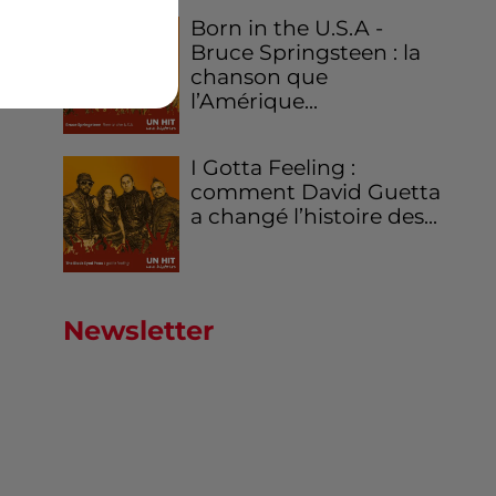
Born in the U.S.A -
Bruce Springsteen : la
chanson que
l’Amérique...
I Gotta Feeling :
comment David Guetta
a changé l’histoire des...
Newsletter