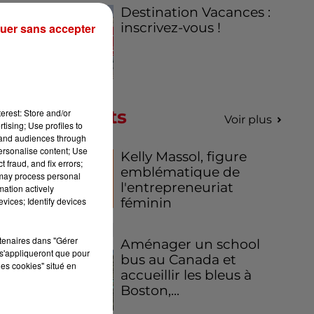
Destination Vacances :
inscrivez-vous !
uer sans accepter
Podcasts
erest: Store and/or
Voir plus
tising; Use profiles to
tand audiences through
personalise content; Use
Kelly Massol, figure
 fraud, and fix errors;
emblématique de
 may process personal
l'entrepreneuriat
mation actively
féminin
vices; Identify devices
rtenaires dans "Gérer
Aménager un school
s'appliqueront que pour
bus au Canada et
les cookies" situé en
accueillir les bleus à
Boston,...