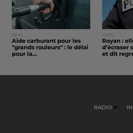
13h42
10h54
Aide carburant pour les
Royan : el
"grands rouleurs" : le délai
d’écraser 
pour la...
et dit regre
RADIO
I