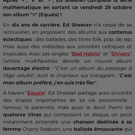
Après "+", "x" et "÷", Ed Sheeran complète la série
mathématique en sortant ce vendredi 29 octobre
son album "=" (Equals) !
En
dix ans de carrière
,
Ed Sheeran
n’a cessé de se
renouveler, en proposant des albums aux
contenus
éclectiques
: des ballades, des titres folk, pop, de rap,
mais aussi des mélodies aux sonorités celtiques et
tropicales. Avec ses singles "
Bad Habits
" et "
Shivers
",
l’artiste multifacettes dévoile un nouvel album
davantage électro
: "
C’est un album du passage à
l’âge adulte
", écrit le chanteur sur Instagram. "
C'est
mon album préféré, j'en suis très fier
".
À travers "
Equals
", Ed Sheeran partage avec sincérité
des étapes importantes de sa vie personnelle :
l’amour, la paternité, mais aussi le deuil. Parmi les
quatorze titres
qui composent ce disque, on peut
notamment entendre une
chanson destinée à sa
femme
Cherry Seaborn, une
ballade émouvante
qui