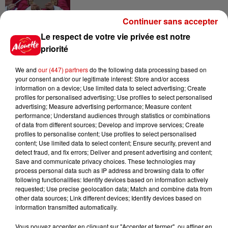
Continuer sans accepter
Le respect de votre vie privée est notre
priorité
Jeux
Voir plus
We and
our (447) partners
do the following data processing based on
your consent and/or our legitimate interest: Store and/or access
Gagnez vos places pour le
information on a device; Use limited data to select advertising; Create
profiles for personalised advertising; Use profiles to select personalised
festival Marché Gourmand 2026
advertising; Measure advertising performance; Measure content
à Coulon !
performance; Understand audiences through statistics or combinations
of data from different sources; Develop and improve services; Create
profiles to personalise content; Use profiles to select personalised
content; Use limited data to select content; Ensure security, prevent and
detect fraud, and fix errors; Deliver and present advertising and content;
Le Duel - Gagnez vos entrées
Save and communicate privacy choices. These technologies may
pour l'un des zoos de nos
process personal data such as IP address and browsing data to offer
régions !
following functionalities: Identify devices based on information actively
requested; Use precise geolocation data; Match and combine data from
other data sources; Link different devices; Identify devices based on
information transmitted automatically.
Destination Vacances - Gagnez
Vous pouvez accepter en cliquant sur "Accepter et fermer", ou affiner en