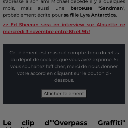
s’adresse à son ami Michael décédé il y a quelques
mois, mais aussi une
berceuse
"
Sandman
",
probablement écrite pour
sa fille Lyra Antarctica
.
>> Ed Sheeran sera en interview sur
Alouette ce
mercredi 3 novembre entre 8h et 9h !
Cet élément est masqué compte-tenu du refus
du dépôt de cookies que vous avez exprimé. Si
vous souhaitez l'afficher, merci de nous donner
votre accord en cliquant sur le bouton ci-
dessous.
Afficher l'élément
Le clip d’"Overpass Graffiti"