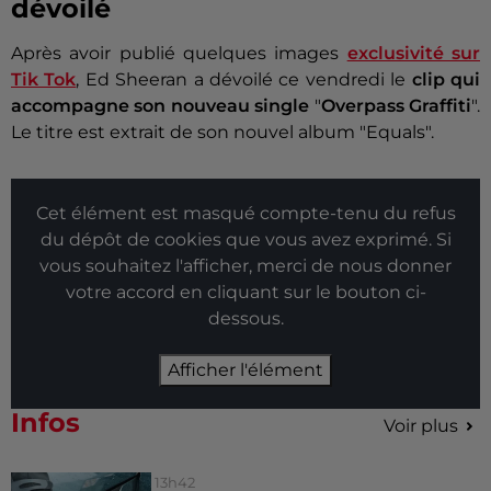
dévoilé
Après avoir publié quelques images
exclusivité sur
Tik Tok
, Ed Sheeran a dévoilé ce vendredi le
clip qui
accompagne son nouveau single
"
Overpass Graffiti
".
Le titre est extrait de son nouvel album "Equals".
Cet élément est masqué compte-tenu du refus
du dépôt de cookies que vous avez exprimé. Si
vous souhaitez l'afficher, merci de nous donner
votre accord en cliquant sur le bouton ci-
dessous.
Afficher l'élément
Infos
Voir plus
13h42