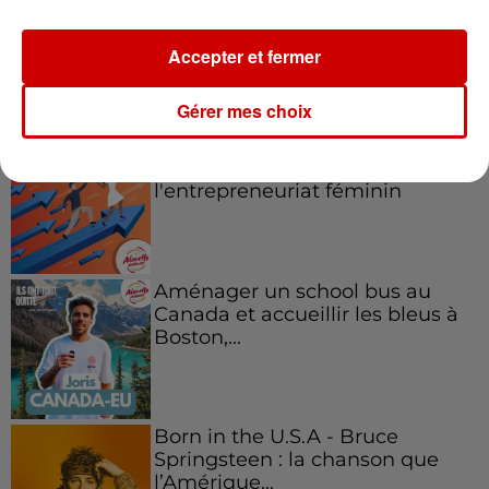
Accepter et fermer
Podcasts
Voir plus
Gérer mes choix
Kelly Massol, figure
emblématique de
l'entrepreneuriat féminin
Aménager un school bus au
Canada et accueillir les bleus à
Boston,...
Born in the U.S.A - Bruce
Springsteen : la chanson que
l’Amérique...