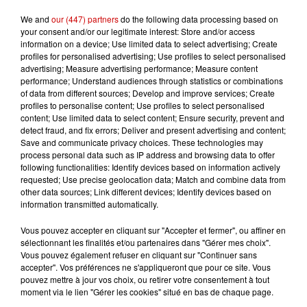
We and
our (447) partners
do the following data processing based on
your consent and/or our legitimate interest: Store and/or access
information on a device; Use limited data to select advertising; Create
profiles for personalised advertising; Use profiles to select personalised
Gagnez vos places pour le
advertising; Measure advertising performance; Measure content
festival Marché Gourmand 2026
performance; Understand audiences through statistics or combinations
à Coulon !
of data from different sources; Develop and improve services; Create
profiles to personalise content; Use profiles to select personalised
content; Use limited data to select content; Ensure security, prevent and
detect fraud, and fix errors; Deliver and present advertising and content;
Save and communicate privacy choices. These technologies may
Le Duel - Gagnez vos entrées
process personal data such as IP address and browsing data to offer
pour l'un des zoos de nos
following functionalities: Identify devices based on information actively
régions !
requested; Use precise geolocation data; Match and combine data from
other data sources; Link different devices; Identify devices based on
information transmitted automatically.
Vous pouvez accepter en cliquant sur "Accepter et fermer", ou affiner en
Destination Vacances - Gagnez
sélectionnant les finalités et/ou partenaires dans "Gérer mes choix".
Vous pouvez également refuser en cliquant sur "Continuer sans
votre séjour en famille au cœur
accepter". Vos préférences ne s'appliqueront que pour ce site. Vous
de la...
pouvez mettre à jour vos choix, ou retirer votre consentement à tout
moment via le lien "Gérer les cookies" situé en bas de chaque page.