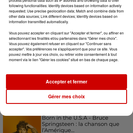
process personal data such as IP address and browsing data to offer
following functionalities: Identify devices based on information actively
requested; Use precise geolocation data; Match and combine data from
other data sources; Link different devices; Identify devices based on
Podcasts
information transmitted automatically.
Voir plus
Vous pouvez accepter en cliquant sur "Accepter et fermer", ou affiner en
Kelly Massol, figure
sélectionnant les finalités et/ou partenaires dans "Gérer mes choix".
Vous pouvez également refuser en cliquant sur "Continuer sans
emblématique de
accepter". Vos préférences ne s'appliqueront que pour ce site. Vous
l'entrepreneuriat féminin
pouvez mettre à jour vos choix, ou retirer votre consentement à tout
moment via le lien "Gérer les cookies" situé en bas de chaque page.
Aménager un school bus au
Accepter et fermer
Canada et accueillir les bleus à
Boston,...
Gérer mes choix
Born in the U.S.A - Bruce
Springsteen : la chanson que
l’Amérique...