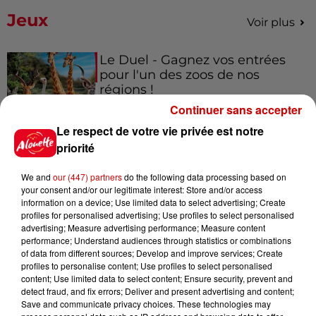
Jeux
Voir plus
Le Duel - Gagnez vos entrées
pour l'un des zoos de nos
régions !
Continuer sans accepter
Le respect de votre vie privée est notre
priorité
Destination Vacances - Gagnez
votre séjour en famille au cœur
We and
our (447) partners
do the following data processing based on
de la...
your consent and/or our legitimate interest: Store and/or access
information on a device; Use limited data to select advertising; Create
profiles for personalised advertising; Use profiles to select personalised
advertising; Measure advertising performance; Measure content
performance; Understand audiences through statistics or combinations
Destination Vacances : inscrivez-
of data from different sources; Develop and improve services; Create
vous !
profiles to personalise content; Use profiles to select personalised
content; Use limited data to select content; Ensure security, prevent and
detect fraud, and fix errors; Deliver and present advertising and content;
Save and communicate privacy choices. These technologies may