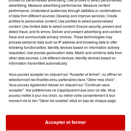
5 août 2026
advertising; Measure advertising performance; Measure content
À LA UNE : incendie à La
performance; Understand audiences through statistics or combinations
Rochelle, mégaferme de
of data from different sources; Develop and improve services; Create
saumons et succès...
profiles to personalise content; Use profiles to select personalised
content; Use limited data to select content; Ensure security, prevent and
detect fraud, and fix errors; Deliver and present advertising and content;
Save and communicate privacy choices. These technologies may
process personal data such as IP address and browsing data to offer
following functionalities: Identify devices based on information actively
Jeux
requested; Use precise geolocation data; Match and combine data from
Voir plus
other data sources; Link different devices; Identify devices based on
information transmitted automatically.
Gagnez vos places pour le
Vous pouvez accepter en cliquant sur "Accepter et fermer", ou affiner en
Festival du Roi Arthur 2026 !
sélectionnant les finalités et/ou partenaires dans "Gérer mes choix".
Vous pouvez également refuser en cliquant sur "Continuer sans
accepter". Vos préférences ne s'appliqueront que pour ce site. Vous
pouvez mettre à jour vos choix, ou retirer votre consentement à tout
moment via le lien "Gérer les cookies" situé en bas de chaque page.
Gagnez vos entrées pour le
Musée du Sport Automobile au
Mans !
Accepter et fermer