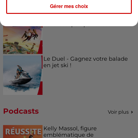
Gérer mes choix
Alouette vous invite à
Futuroscope Xperiences !
Le Duel - Gagnez votre balade
en jet ski !
Podcasts
Voir plus
Kelly Massol, figure
emblématique de