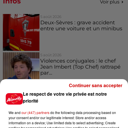
Infos
Voir plus
5 août 2026
Deux-Sèvres : grave accident
entre une voiture et un minibus
5 août 2026
Violences conjugales : le chef
Jean Imbert (Top Chef) rattrapé
par...
Continuer sans accepter
Le respect de votre vie privée est notre
5 août 2026
"Attention au démarchage
priorité
abusif" : la préfecture de la
Gironde...
We and
our (447) partners
do the following data processing based on
your consent and/or our legitimate interest: Store and/or access
information on a device; Use limited data to select advertising; Create
profiles for personalised advertising; Use profiles to select personalised