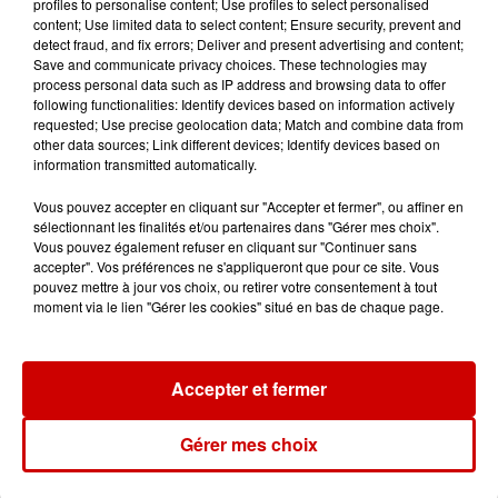
profiles to personalise content; Use profiles to select personalised
content; Use limited data to select content; Ensure security, prevent and
detect fraud, and fix errors; Deliver and present advertising and content;
Jeux
Voir plus
Save and communicate privacy choices. These technologies may
process personal data such as IP address and browsing data to offer
following functionalities: Identify devices based on information actively
Gagnez vos places pour
requested; Use precise geolocation data; Match and combine data from
l'événement Ride the Show à
other data sources; Link different devices; Identify devices based on
Morlaix !
information transmitted automatically.
Vous pouvez accepter en cliquant sur "Accepter et fermer", ou affiner en
sélectionnant les finalités et/ou partenaires dans "Gérer mes choix".
Vous pouvez également refuser en cliquant sur "Continuer sans
Gagnez vos places pour le
accepter". Vos préférences ne s'appliqueront que pour ce site. Vous
festival Marché Gourmand 2026
pouvez mettre à jour vos choix, ou retirer votre consentement à tout
moment via le lien "Gérer les cookies" situé en bas de chaque page.
à Coulon !
Accepter et fermer
Le Duel - Gagnez vos entrées
pour le parc animalier de votre
Gérer mes choix
choix !