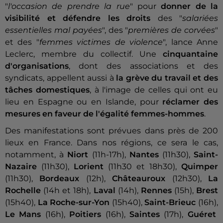
"
l'occasion de prendre la rue
" pour
donner de la
visibilité et défendre les droits
des "
salariées
essentielles mal payées
", des "
premières de corvées
"
et des "
femmes victimes de violence
", lance Anne
Leclerc, membre du collectif. Une
cinquantaine
d'organisations
, dont des associations et des
syndicats, appellent aussi à
la grève du travail et des
tâches domestiques
, à l'image de celles qui ont eu
lieu en Espagne ou en Islande, pour
réclamer des
mesures en faveur de l'égalité femmes-hommes
.
Des manifestations sont prévues dans près de 200
lieux en France. Dans nos régions, ce sera le cas,
notamment, à
Niort
(11h-17h),
Nantes
(11h30),
Saint-
Nazaire
(11h30),
Lorient
(11h30 et 18h30),
Quimper
(11h30),
Bordeaux
(12h),
Châteauroux
(12h30),
La
Rochelle
(14h et 18h),
Laval
(14h),
Rennes
(15h),
Brest
(15h40),
La Roche-sur-Yon
(15h40),
Saint-Brieuc
(16h),
Le Mans
(16h),
Poitiers
(16h),
Saintes
(17h),
Guéret