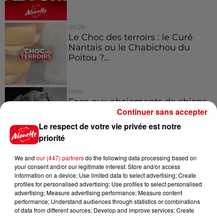
11h28
Le Choc des terroirs : le Curé
Nantais ou le Chabichou du
Poitou ?...
11h11
Face aux aboiements de chiens
Continuer sans accepter
bruyants, cette commune de
l’Ouest...
Le respect de votre vie privée est notre
priorité
10h32
We and
our (447) partners
do the following data processing based on
"Nous sommes passés à côté
your consent and/or our legitimate interest: Store and/or access
information on a device; Use limited data to select advertising; Create
d'un drame" : une voiture chute
profiles for personalised advertising; Use profiles to select personalised
sur la...
advertising; Measure advertising performance; Measure content
performance; Understand audiences through statistics or combinations
of data from different sources; Develop and improve services; Create