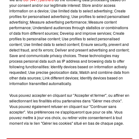
your consent and/or our legitimate interest: Store and/or access
information on a device; Use limited data to select advertising; Create
profiles for personalised advertising; Use profiles to select personalised
5 août 2026
advertising; Measure advertising performance; Measure content
Violences conjugales : le chef
performance; Understand audiences through statistics or combinations
Jean Imbert (Top Chef) rattrapé
of data from different sources; Develop and improve services; Create
par...
profiles to personalise content; Use profiles to select personalised
content; Use limited data to select content; Ensure security, prevent and
detect fraud, and fix errors; Deliver and present advertising and content;
Save and communicate privacy choices. These technologies may
5 août 2026
process personal data such as IP address and browsing data to offer
"Attention au démarchage
following functionalities: Identify devices based on information actively
abusif" : la préfecture de la
requested; Use precise geolocation data; Match and combine data from
Gironde...
other data sources; Link different devices; Identify devices based on
information transmitted automatically.
Vous pouvez accepter en cliquant sur "Accepter et fermer", ou affiner en
5 août 2026
sélectionnant les finalités et/ou partenaires dans "Gérer mes choix".
À LA UNE : incendie à La
Vous pouvez également refuser en cliquant sur "Continuer sans
Rochelle, mégaferme de
accepter". Vos préférences ne s'appliqueront que pour ce site. Vous
pouvez mettre à jour vos choix, ou retirer votre consentement à tout
saumons et succès...
moment via le lien "Gérer les cookies" situé en bas de chaque page.