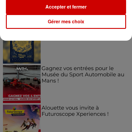
Accepter et fermer
Jeux
Voir plus
Gérer mes choix
Gagnez vos places pour le
Festival du Roi Arthur 2026 !
Gagnez vos entrées pour le
Musée du Sport Automobile au
Mans !
Alouette vous invite à
Futuroscope Xperiences !