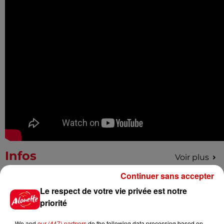
Infos
Voir plus
Continuer sans accepter
5 août 2026
Le respect de votre vie privée est notre
Deux-Sèvres : grave accident
priorité
entre une voiture et un minibus
We and
our (447) partners
do the following data processing based on