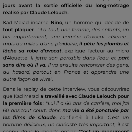
jours avant la sortie officielle du long-métrage
réalisé par Claude Lelouch.
Kad Merad incarne
Nino
, un homme qui décide de
tout plaquer
: "
il a tout, une femme, des enfants, un
bel appartement, une carrière d'avocat célèbre…
mais au milieu d'une plaidoirie,
il pète les plombs et
lâche sa robe d'avocat
, explique l'acteur au micro
d'Alouette.
Il jette son portable dans l'eau et
part
sans dire où il va
. Il va ensuite rencontrer des gens,
au hasard, partout en France et apprendre une
autre façon de vivre
".
Dans le replay de cette interview, vous découvrirez
que Kad Merad
a travaillé avec Claude Lelouch pour
la première fois
: "
Lui il a 60 ans de carrière, moi j'ai
60 ans tout court, donc
ma vie a été ponctuée par
les films de Claude
, confie-t-il à Luka.
C'est un
homme délicieux, un cinéaste très important, il est
connu dans le monde entier.
C'est un monument