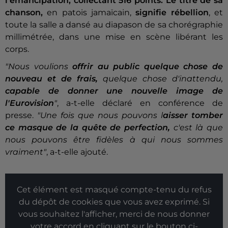
l'émancipation, collectant 516 points.
Le titre de sa
chanson,
en patois jamaïcain,
signifie rébellion
, et
toute la salle a dansé au diapason de sa chorégraphie
millimétrée, dans une mise en scène libérant les
corps.
"Nous voulions
offrir au public quelque chose de
nouveau et de frais,
quelque chose d'inattendu,
capable de donner une nouvelle image de
l'Eurovision
"
, a-t-elle déclaré en conférence de
presse.
"Une fois que nous pouvons l
aisser tomber
ce masque de la quête de perfection,
c'est là que
nous pouvons être fidèles à qui nous sommes
vraiment"
, a-t-elle ajouté.
Cet élément est masqué compte-tenu du refus
du dépôt de cookies que vous avez exprimé. Si
vous souhaitez l'afficher, merci de nous donner
votre accord en cliquant sur le bouton ci-