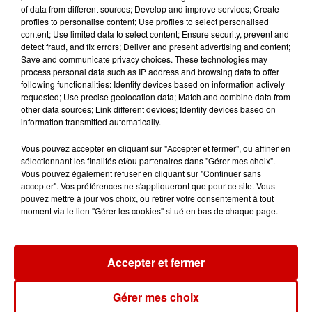
of data from different sources; Develop and improve services; Create
profiles to personalise content; Use profiles to select personalised
content; Use limited data to select content; Ensure security, prevent and
detect fraud, and fix errors; Deliver and present advertising and content;
Save and communicate privacy choices. These technologies may
Jeux
Voir plus
process personal data such as IP address and browsing data to offer
following functionalities: Identify devices based on information actively
requested; Use precise geolocation data; Match and combine data from
Gagnez vos places pour le
other data sources; Link different devices; Identify devices based on
information transmitted automatically.
Festival du Roi Arthur 2026 !
Vous pouvez accepter en cliquant sur "Accepter et fermer", ou affiner en
sélectionnant les finalités et/ou partenaires dans "Gérer mes choix".
Vous pouvez également refuser en cliquant sur "Continuer sans
accepter". Vos préférences ne s'appliqueront que pour ce site. Vous
pouvez mettre à jour vos choix, ou retirer votre consentement à tout
Gagnez vos entrées pour le
moment via le lien "Gérer les cookies" situé en bas de chaque page.
Musée du Sport Automobile au
Mans !
Accepter et fermer
Alouette vous invite à
Gérer mes choix
Futuroscope Xperiences !