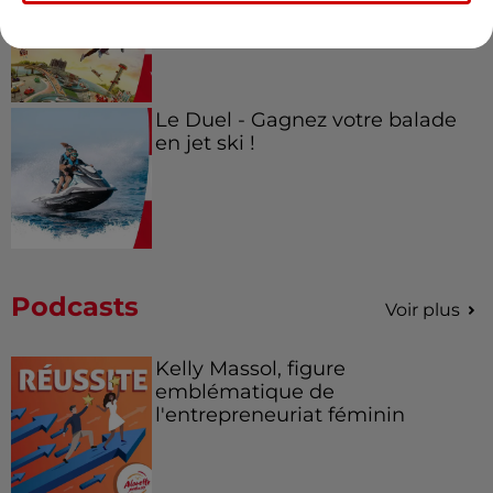
Le Duel - Gagnez votre balade
en jet ski !
Podcasts
Voir plus
Kelly Massol, figure
emblématique de
l'entrepreneuriat féminin