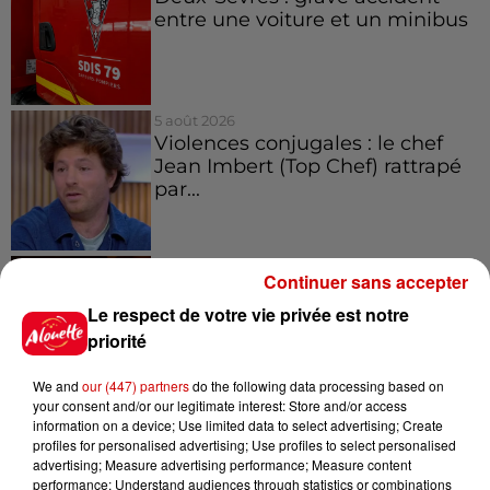
entre une voiture et un minibus
5 août 2026
Violences conjugales : le chef
Jean Imbert (Top Chef) rattrapé
par...
5 août 2026
Continuer sans accepter
"Attention au démarchage
abusif" : la préfecture de la
Le respect de votre vie privée est notre
Gironde...
priorité
We and
our (447) partners
do the following data processing based on
your consent and/or our legitimate interest: Store and/or access
5 août 2026
information on a device; Use limited data to select advertising; Create
À LA UNE : incendie à La
profiles for personalised advertising; Use profiles to select personalised
Rochelle, mégaferme de
advertising; Measure advertising performance; Measure content
saumons et succès...
performance; Understand audiences through statistics or combinations