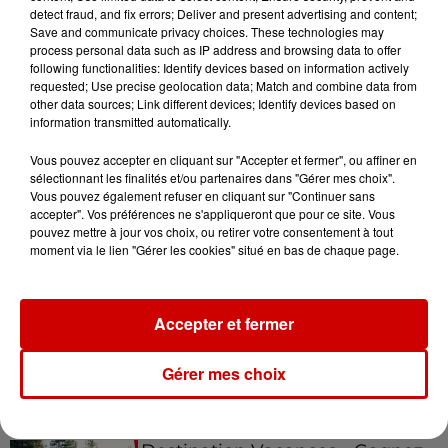
detect fraud, and fix errors; Deliver and present advertising and content;
Save and communicate privacy choices. These technologies may
Gagnez vos places pour
process personal data such as IP address and browsing data to offer
following functionalities: Identify devices based on information actively
l'événement Ride the Show à
requested; Use precise geolocation data; Match and combine data from
Morlaix !
other data sources; Link different devices; Identify devices based on
information transmitted automatically.
Vous pouvez accepter en cliquant sur "Accepter et fermer", ou affiner en
sélectionnant les finalités et/ou partenaires dans "Gérer mes choix".
Gagnez vos places pour le
Vous pouvez également refuser en cliquant sur "Continuer sans
festival Marché Gourmand 2026
accepter". Vos préférences ne s'appliqueront que pour ce site. Vous
à Coulon !
pouvez mettre à jour vos choix, ou retirer votre consentement à tout
moment via le lien "Gérer les cookies" situé en bas de chaque page.
Le Duel - Gagnez vos entrées
Accepter et fermer
pour le parc animalier de votre
choix !
Gérer mes choix