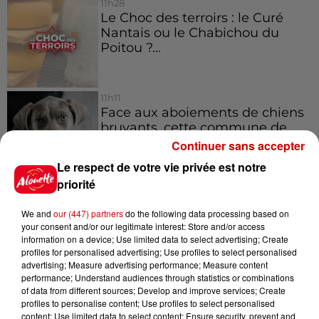
11h28
Le Choc des terroirs : le Curé
Nantais ou le Chabichou du
Poitou ?...
11h11
Face aux aboiements de chiens
bruyants, cette commune de
l’Ouest...
Continuer sans accepter
Le respect de votre vie privée est notre
priorité
10h32
"Nous sommes passés à côté
We and
our (447) partners
do the following data processing based on
d'un drame" : une voiture chute
your consent and/or our legitimate interest: Store and/or access
sur la...
information on a device; Use limited data to select advertising; Create
profiles for personalised advertising; Use profiles to select personalised
advertising; Measure advertising performance; Measure content
performance; Understand audiences through statistics or combinations
of data from different sources; Develop and improve services; Create
profiles to personalise content; Use profiles to select personalised
Jeux
content; Use limited data to select content; Ensure security, prevent and
Voir plus