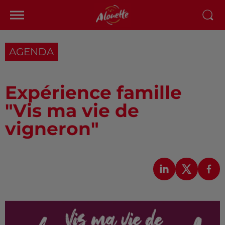
AGENDA
Expérience famille
"Vis ma vie de
vigneron"