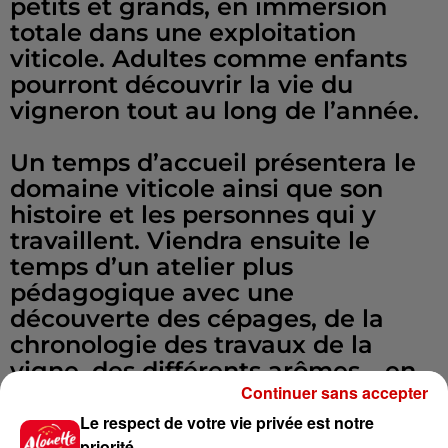
petits et grands, en immersion
totale dans une exploitation
viticole. Adultes comme enfants
pourront découvrir la vie du
vigneron tout au long de l’année.
Un temps d’accueil présentera le
domaine viticole ainsi que son
histoire et les personnes qui y
travaillent. Viendra ensuite le
temps d’un atelier plus
pédagogique avec une
découverte des cépages, de la
chronologie des travaux de la
vigne, des différents arômes… en
Continuer sans accepter
fonction du domaine visité.
Le respect de votre vie privée est notre
priorité