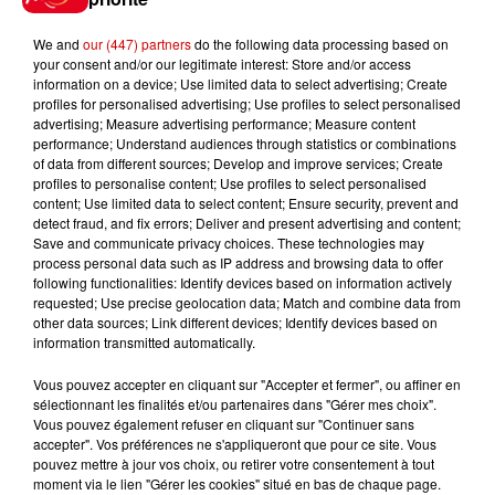
L’atelier de fabrication sera axé en
fonction de la saisonnalité des
We and
our (447) partners
do the following data processing based on
travaux de la vigne avec la
your consent and/or our legitimate interest: Store and/or access
plantation de rameaux, du
information on a device; Use limited data to select advertising; Create
profiles for personalised advertising; Use profiles to select personalised
land’art, ou encore la fabrication
advertising; Measure advertising performance; Measure content
de jus de raisin…
performance; Understand audiences through statistics or combinations
of data from different sources; Develop and improve services; Create
Une dégustation à l’aveugle
profiles to personalise content; Use profiles to select personalised
clôturera la visite avec pour les
content; Use limited data to select content; Ensure security, prevent and
detect fraud, and fix errors; Deliver and present advertising and content;
adultes des vins de différentes
Save and communicate privacy choices. These technologies may
couleurs et saveurs et pour les
process personal data such as IP address and browsing data to offer
enfants des jus de différents fruits
following functionalities: Identify devices based on information actively
requested; Use precise geolocation data; Match and combine data from
La famille va vivre un moment
other data sources; Link different devices; Identify devices based on
unique de partages, de
information transmitted automatically.
découvertes et de saveurs dans un
Vous pouvez accepter en cliquant sur "Accepter et fermer", ou affiner en
univers souvent réservée aux
sélectionnant les finalités et/ou partenaires dans "Gérer mes choix".
Vous pouvez également refuser en cliquant sur "Continuer sans
adultes.
accepter". Vos préférences ne s'appliqueront que pour ce site. Vous
pouvez mettre à jour vos choix, ou retirer votre consentement à tout
Réservation auprès de l'Office de
moment via le lien "Gérer les cookies" situé en bas de chaque page.