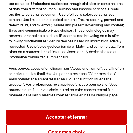
Destination Vacances - Gagnez
performance; Understand audiences through statistics or combinations
votre séjour en famille au cœur
of data from different sources; Develop and improve services; Create
profiles to personalise content; Use profiles to select personalised
de la...
content; Use limited data to select content; Ensure security, prevent and
detect fraud, and fix errors; Deliver and present advertising and content;
Save and communicate privacy choices. These technologies may
process personal data such as IP address and browsing data to offer
following functionalities: Identify devices based on information actively
Destination Vacances : inscrivez-
requested; Use precise geolocation data; Match and combine data from
vous !
other data sources; Link different devices; Identify devices based on
information transmitted automatically.
Vous pouvez accepter en cliquant sur "Accepter et fermer", ou affiner en
sélectionnant les finalités et/ou partenaires dans "Gérer mes choix".
Vous pouvez également refuser en cliquant sur "Continuer sans
accepter". Vos préférences ne s'appliqueront que pour ce site. Vous
pouvez mettre à jour vos choix, ou retirer votre consentement à tout
Podcasts
Voir plus
moment via le lien "Gérer les cookies" situé en bas de chaque page.
Kelly Massol, figure
emblématique de
Accepter et fermer
l'entrepreneuriat féminin
Gérer mes choix