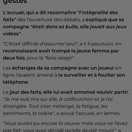
gestes
L'accusé, qui a dit reconnaître
"l'intégralité des
faits"
dès l'ouverture des débats, a
expliqué que sa
compagne
"était dans sa bulle, elle jouait aux jeux
vidéos"
.
"C'était difficile d'assumer seul"
, a-t-il poursuivi, en
reconnaissant avoir trompé la jeune femme par
deux fois
, pour la
"faire réagir"
.
Les
échanges de sa compagne avec un joueur
en
ligne l'avaient amené à
la surveiller et à fouiller son
téléphone
.
Le
jour des faits, elle lui avait annoncé vouloir partir
.
"Je me suis mis sur elle, à califourchon et je l'ai
étranglée. Tout s'est mélangé, la fatigue, les
sentiments, la colère"
, a avoué l'accusé, en larmes.
"Vous auriez pu encore la sauver mais vous ne l'avez
pas fait, vous avez décidé qu'elle devait mourir"
, a