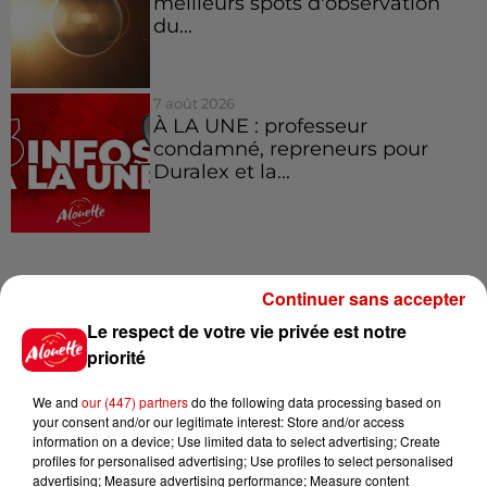
meilleurs spots d'observation
du...
7 août 2026
À LA UNE : professeur
condamné, repreneurs pour
Duralex et la...
Jeux
Voir plus
Continuer sans accepter
Le respect de votre vie privée est notre
Le Duel - Gagnez vos entrées
priorité
pour l'un des zoos de nos
régions !
We and
our (447) partners
do the following data processing based on
your consent and/or our legitimate interest: Store and/or access
information on a device; Use limited data to select advertising; Create
profiles for personalised advertising; Use profiles to select personalised
advertising; Measure advertising performance; Measure content