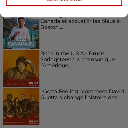
Aménager un school bus au
Canada et accueillir les bleus à
Boston,...
Born in the U.S.A - Bruce
Springsteen : la chanson que
l’Amérique...
I Gotta Feeling : comment David
Guetta a changé l’histoire des...