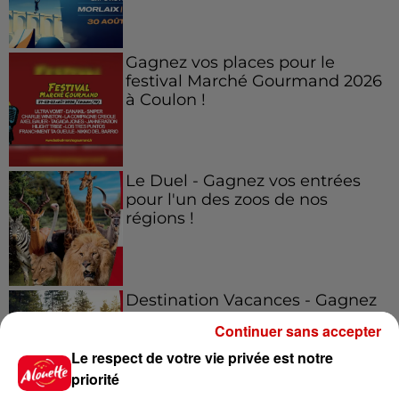
Gagnez vos places pour le
festival Marché Gourmand 2026
à Coulon !
Le Duel - Gagnez vos entrées
pour l'un des zoos de nos
régions !
Destination Vacances - Gagnez
votre séjour en famille au cœur
Continuer sans accepter
de la...
Le respect de votre vie privée est notre
priorité