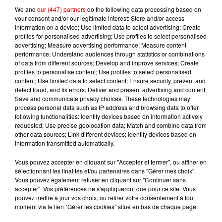
We and
our (447) partners
do the following data processing based on
your consent and/or our legitimate interest: Store and/or access
Podcasts
information on a device; Use limited data to select advertising; Create
Voir plus
profiles for personalised advertising; Use profiles to select personalised
advertising; Measure advertising performance; Measure content
performance; Understand audiences through statistics or combinations
Kelly Massol, figure
of data from different sources; Develop and improve services; Create
emblématique de
profiles to personalise content; Use profiles to select personalised
l'entrepreneuriat féminin
content; Use limited data to select content; Ensure security, prevent and
detect fraud, and fix errors; Deliver and present advertising and content;
Save and communicate privacy choices. These technologies may
process personal data such as IP address and browsing data to offer
following functionalities: Identify devices based on information actively
Aménager un school bus au
requested; Use precise geolocation data; Match and combine data from
Canada et accueillir les bleus à
other data sources; Link different devices; Identify devices based on
Boston,...
information transmitted automatically.
Vous pouvez accepter en cliquant sur "Accepter et fermer", ou affiner en
sélectionnant les finalités et/ou partenaires dans "Gérer mes choix".
Vous pouvez également refuser en cliquant sur "Continuer sans
Born in the U.S.A - Bruce
accepter". Vos préférences ne s'appliqueront que pour ce site. Vous
pouvez mettre à jour vos choix, ou retirer votre consentement à tout
Springsteen : la chanson que
moment via le lien "Gérer les cookies" situé en bas de chaque page.
l’Amérique...