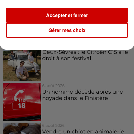
* Présence de 2 food trucks pour
Accepter et fermer
se restaurer
Infos
Gérer mes choix
Voir plus
7h03
Deux-Sèvres : le Citroën C15 a le
droit à son festival
6 août 2026
Un homme décède après une
noyade dans le Finistère
6 août 2026
Vendre un chiot en animalerie