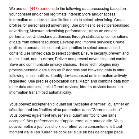
Comte, démonstration et vente de
jeux sur place
We and
our (447) partners
do the following data processing based on
your consent and/or our legitimate interest: Store and/or access
information on a device; Use limited data to select advertising; Create
-> Buvette et goûter sur place
profiles for personalised advertising; Use profiles to select personalised
advertising; Measure advertising performance; Measure content
performance; Understand audiences through statistics or combinations
-> Espace pour pique-niquer
of data from different sources; Develop and improve services; Create
profiles to personalise content; Use profiles to select personalised
content; Use limited data to select content; Ensure security, prevent and
detect fraud, and fix errors; Deliver and present advertising and content;
Save and communicate privacy choices. These technologies may
process personal data such as IP address and browsing data to offer
Samedi 17 juin à partir de 18h30
following functionalities: Identify devices based on information actively
requested; Use precise geolocation data; Match and combine data from
other data sources; Link different devices; Identify devices based on
* Quizz concert avec Monsieur
information transmitted automatically.
Plus SUR DES MEDLEYS DE TUBES
DE 1960 À 2022
Vous pouvez accepter en cliquant sur "Accepter et fermer", ou affiner en
sélectionnant les finalités et/ou partenaires dans "Gérer mes choix".
joués au clavier, chants et
Vous pouvez également refuser en cliquant sur "Continuer sans
rythmes disco-pop !
accepter". Vos préférences ne s'appliqueront que pour ce site. Vous
pouvez mettre à jour vos choix, ou retirer votre consentement à tout
Saurez-vous répondre à l’oral à ce
moment via le lien "Gérer les cookies" situé en bas de chaque page.
blind test fun et familial ?