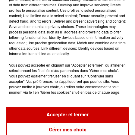
of data from different sources; Develop and improve services; Create
» présentée par Kalina Raskin,
profiles to personalise content; Use profiles to select personalised
directrice du CEEBIOS*, qui aura
content; Use limited data to select content; Ensure security, prevent and
lieu le 21 avril à 20h30 aux
detect fraud, and fix errors; Deliver and present advertising and content;
Save and communicate privacy choices. These technologies may
Salorges.
process personal data such as IP address and browsing data to offer
following functionalities: Identify devices based on information actively
requested; Use precise geolocation data; Match and combine data from
*CEEBIOS : Le centre d’études et
other data sources; Link different devices; Identify devices based on
d’expertises dédié au déploiement
information transmitted automatically.
du biomimétisme en France.
Vous pouvez accepter en cliquant sur "Accepter et fermer", ou affiner en
Réseau national d’acteurs
sélectionnant les finalités et/ou partenaires dans "Gérer mes choix".
industriels, académiques et
Vous pouvez également refuser en cliquant sur "Continuer sans
accepter". Vos préférences ne s'appliqueront que pour ce site. Vous
institutionnels.
pouvez mettre à jour vos choix, ou retirer votre consentement à tout
Infos
moment via le lien "Gérer les cookies" situé en bas de chaque page.
Voir plus
17h06
Accepter et fermer
Pape Léon XIV en France : quel
est son programme ?
Gérer mes choix