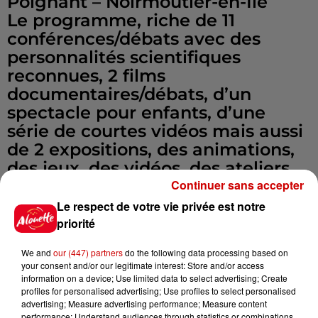
Poignant – Noirmoutier-en-Île
Le programme, riche de 11
conférences/débats avec des
personnalités scientifiques
reconnues, 2 films
documentaires/débats, d’un
spectacle pour enfants, d’une
série de courtes vidéos mais aussi
de 2 expositions, des animations,
des jeux, des vidéos, des ateliers,
abordera le thème du
Continuer sans accepter
biomimétisme de façon variée et
Le respect de votre vie privée est notre
adaptée à tous en conjuguant
priorité
réflexion sérieuse et amusement!
We and
our (447) partners
do the following data processing based on
your consent and/or our legitimate interest: Store and/or access
A ne pas manquer, la conférence
information on a device; Use limited data to select advertising; Create
profiles for personalised advertising; Use profiles to select personalised
d’inauguration « Biomimétisme : «
advertising; Measure advertising performance; Measure content
innover pour, par et avec le vivant
performance; Understand audiences through statistics or combinations