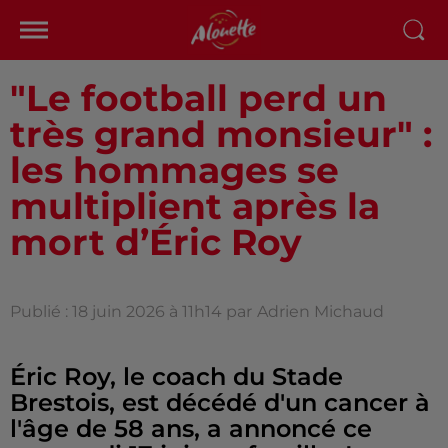
"Le football perd un
très grand monsieur" :
les hommages se
multiplient après la
mort d’Éric Roy
Publié : 18 juin 2026 à 11h14 par
Adrien Michaud
Éric Roy, le coach du Stade
Brestois, est décédé d'un cancer à
l'âge de 58 ans, a annoncé ce