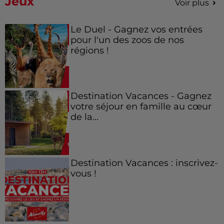
Jeux
Voir plus
Le Duel - Gagnez vos entrées
pour l'un des zoos de nos
régions !
Destination Vacances - Gagnez
votre séjour en famille au cœur
de la...
Destination Vacances : inscrivez-
vous !