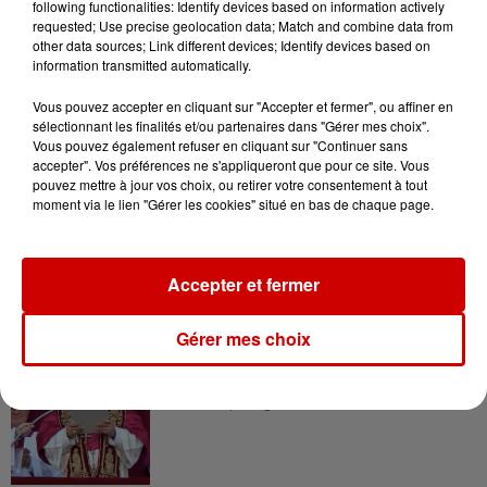
following functionalities: Identify devices based on information actively
ont vibré à chaque match.
Mes condoléances les
requested; Use precise geolocation data; Match and combine data from
plus sincères à sa famille et à ses proches. Une
other data sources; Link different devices; Identify devices based on
pensée également pour tous les joueurs qu'il a
information transmitted automatically.
formés et portés pendant toutes ces années."
Vous pouvez accepter en cliquant sur "Accepter et fermer", ou affiner en
sélectionnant les finalités et/ou partenaires dans "Gérer mes choix".
Un rassemblement doit d'ailleurs se tenir ce jeudi
Vous pouvez également refuser en cliquant sur "Continuer sans
18 juin, à 19h
, devant le stade Francis-le-Blé, théâtre
accepter". Vos préférences ne s'appliqueront que pour ce site. Vous
de ses exploits et où résonnait souvent le chant
pouvez mettre à jour vos choix, ou retirer votre consentement à tout
moment via le lien "Gérer les cookies" situé en bas de chaque page.
dédié à "King Éric": "
Quand je vois son jeu, je suis
amoureux ! Quand j'entends sa voix, j'suis fan d'Éric
Roy !
".
Accepter et fermer
Infos
Voir plus
Gérer mes choix
7 août 2026
Pape Léon XIV en France : quel
est son programme ?