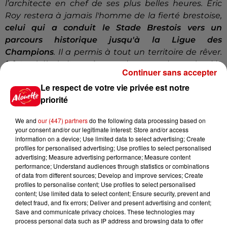
l’architecte en chef de ses plus belles heures. Éric
Roy restera à jamais l'homme de la fierté brestoise,
celui qui a conduit le Stade Brestois vers un
parcours historique jusqu'à la Ligue des
Champions
. Il a permis à tout un territoire de rêver.
[…] Au-delà de l'entraîneur talentueux, je garderai le
Continuer sans accepter
souvenir d'un homme profondément humain,
Le respect de votre vie privée est notre
chaleureux et sincère […]
Brest n'oubliera jamais
priorité
Éric Roy"
,
a voulu réagir Stéphane Roudaut, le maire
de Brest.
We and
our (447) partners
do the following data processing based on
your consent and/or our legitimate interest: Store and/or access
Le président du Conseil départemental du Finistère,
information on a device; Use limited data to select advertising; Create
Maël de Calan,
y est allé aussi de son petit mot pour
profiles for personalised advertising; Use profiles to select personalised
le coach du SB29 :
advertising; Measure advertising performance; Measure content
performance; Understand audiences through statistics or combinations
"Le monde sportif et en particulier tous les
of data from different sources; Develop and improve services; Create
professionnels et amateurs de foot ont appris avec
profiles to personalise content; Use profiles to select personalised
content; Use limited data to select content; Ensure security, prevent and
tristesse la disparition d’Éric Roy, celui qui était
detect fraud, and fix errors; Deliver and present advertising and content;
parvenu à amener Brest jusqu’en Ligue des
Save and communicate privacy choices. These technologies may
champions.
Grâce à lui, des milliers de Finistériens
process personal data such as IP address and browsing data to offer