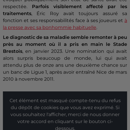
respectée.
Parfois visiblement affecté par les
traitements
, Éric Roy avait toujours assuré sa
fonction et ses responsabilités face à ses joueurs et
à
la presse avec sa bonhommie habituelle
.
Le diagnostic de sa maladie semble remonter à peu
près au moment où il a pris en main le Stade
Brestois
, en janvier 2023. Une nomination qui avait
alors surpris beaucoup de monde, lui qui avait
attendu plus de onze ans une deuxième chance sur
un banc de Ligue 1, après avoir entraîné Nice de mars
2010 à novembre 2011.
Cet élément est masqué compte-tenu du refus
du dépôt de cookies que vous avez exprimé. Si
vous souhaitez l'afficher, merci de nous donner
votre accord en cliquant sur le bouton ci-
dessous.