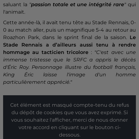
saluant la
"
passion totale et une intégrité rare
"
qui
l'animait.
Cette année-là, il avait tenu tête au Stade Rennais, 0-
0 au match aller, puis un magnifique 5-4 au retour au
Roazhon Park, dans le sprint final de la saison.
Le
Stade Rennais a d’ailleurs aussi tenu à rendre
hommage au tacticien tricolore
:
"
C'est avec une
immense tristesse que le SRFC a appris le décès
d'Éric Roy. Personnage illustre du football français,
King Éric laisse l'image d'un homme
particulièrement apprécié."
Cet élément est masqué compte-tenu du refus
du dépôt de cookies que vous avez exprimé. Si
vous souhaitez l'afficher, merci de nous donner
votre accord en cliquant sur le bouton ci-
dessous.