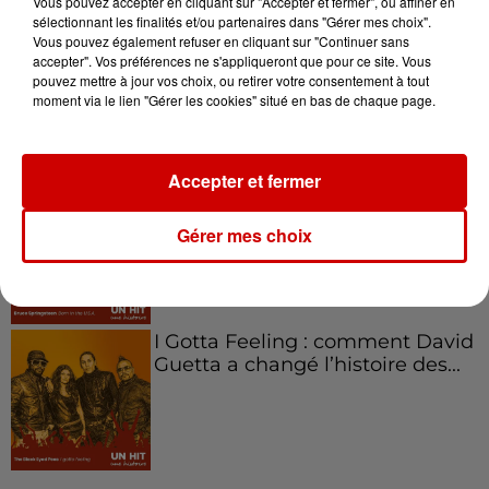
Vous pouvez accepter en cliquant sur "Accepter et fermer", ou affiner en
sélectionnant les finalités et/ou partenaires dans "Gérer mes choix".
Vous pouvez également refuser en cliquant sur "Continuer sans
Aménager un school bus au
accepter". Vos préférences ne s'appliqueront que pour ce site. Vous
Canada et accueillir les bleus à
pouvez mettre à jour vos choix, ou retirer votre consentement à tout
Boston,...
moment via le lien "Gérer les cookies" situé en bas de chaque page.
Accepter et fermer
Born in the U.S.A - Bruce
Springsteen : la chanson que
Gérer mes choix
l’Amérique...
I Gotta Feeling : comment David
Guetta a changé l’histoire des...