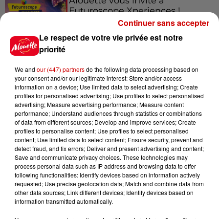
Alouette vous invite à
Futuroscope Xperiences !
Continuer sans accepter
Le respect de votre vie privée est notre
priorité
Le Duel - Gagnez votre balade
We and
our (447) partners
do the following data processing based on
en jet ski !
your consent and/or our legitimate interest: Store and/or access
information on a device; Use limited data to select advertising; Create
profiles for personalised advertising; Use profiles to select personalised
advertising; Measure advertising performance; Measure content
performance; Understand audiences through statistics or combinations
of data from different sources; Develop and improve services; Create
profiles to personalise content; Use profiles to select personalised
content; Use limited data to select content; Ensure security, prevent and
Podcasts
detect fraud, and fix errors; Deliver and present advertising and content;
Voir plus
Save and communicate privacy choices. These technologies may
process personal data such as IP address and browsing data to offer
following functionalities: Identify devices based on information actively
Kelly Massol, figure
requested; Use precise geolocation data; Match and combine data from
emblématique de
other data sources; Link different devices; Identify devices based on
l'entrepreneuriat féminin
information transmitted automatically.