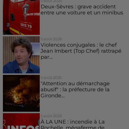
5 août 2026
Deux-Sèvres : grave accident
entre une voiture et un minibus
5 août 2026
Violences conjugales : le chef
Jean Imbert (Top Chef) rattrapé
par...
5 août 2026
"Attention au démarchage
abusif" : la préfecture de la
Gironde...
5 août 2026
À LA UNE : incendie à La
Rochelle, mégaferme de