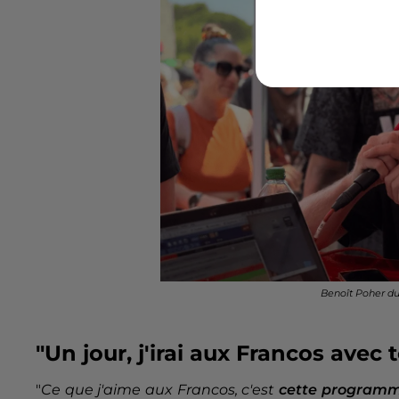
Benoît Poher du
"Un jour, j'irai aux Francos avec t
"
Ce que j'aime aux Francos, c'est
cette programm