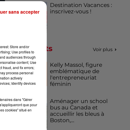
Destination Vacances :
inscrivez-vous !
uer sans accepter
e.
Podcasts
erest: Store and/or
me
Voir plus
tising; Use profiles to
tand audiences through
personalise content; Use
Kelly Massol, figure
mes
 fraud, and fix errors;
emblématique de
 may process personal
es
l'entrepreneuriat
mation actively
féminin
vices; Identify devices
'ai
it
rtenaires dans "Gérer
Aménager un school
 du
s'appliqueront que pour
bus au Canada et
les cookies" situé en
31
accueillir les bleus à
Boston,...