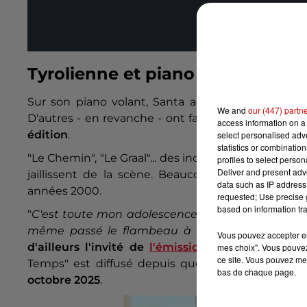
Affic
Tyrolienne et piano volant
Sur son piano volant, Santa a enflammé la scèn
We and
our (447) partn
D'autres - en revanche - ont fait leur grande premi
access information on a 
édition
.
select personalised ad
statistics or combinatio
"Le Chemin", "Le Graal"... des incontournables cha
profiles to select person
Deliver and present adv
jaillissent de la scène. Beaucoup de trentenaire
data such as IP address 
années 2000.
requested; Use precise g
based on information tra
"
C'est toute mon adolescence, j'avais les posters, j
même passé le flambeau à mon petit garçon 
Vous pouvez accepter en 
d'ailleurs l'invité de
l'émission spéciale avec L
mes choix". Vous pouvez
ce site. Vous pouvez met
Temps" est diffusé depuis quelques semaines su
bas de chaque page.
octobre 2025
.