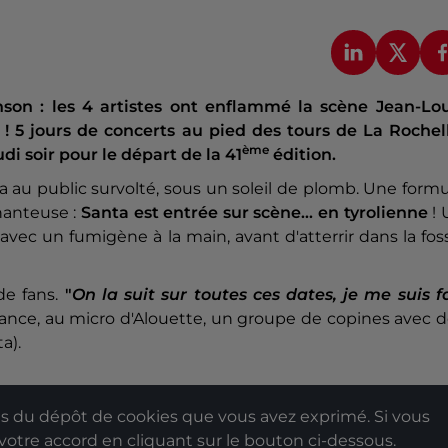
son : les 4 artistes ont enflammé la scène Jean-Lou
 ! 5 jours de concerts au pied des tours de La Rochel
ème
di soir pour le départ de la 41
édition.
ta au public survolté, sous un soleil de plomb. Une form
chanteuse :
Santa est entrée sur scène... en tyrolienne
! 
l avec un fumigène à la main, avant d'atterrir dans la fos
de fans.
"
On la suit sur toutes ces dates, je me suis f
 lance, au micro d'Alouette, un groupe de copines avec 
a).
 du dépôt de cookies que vous avez exprimé. Si vous
 votre accord en cliquant sur le bouton ci-dessous.