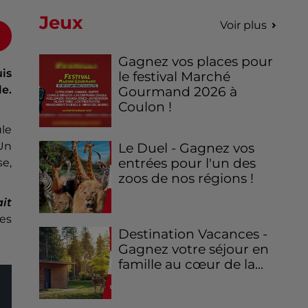
Jeux
Voir plus
Gagnez vos places pour
is
le festival Marché
le.
Gourmand 2026 à
Coulon !
ule
Un
Le Duel - Gagnez vos
entrées pour l'un des
se,
zoos de nos régions !
ait
des
Destination Vacances -
Gagnez votre séjour en
famille au cœur de la...