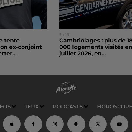
9h45
le tente
Cambriolages : plus de 1
son ex-conjoint
000 logements visités e
tter...
juillet 2026, en...
NFOS
JEUX
PODCASTS
HOROSCOP