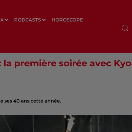
UX
PODCASTS
HOROSCOPE
z la première soirée avec Kyo
te ses 40 ans cette année.