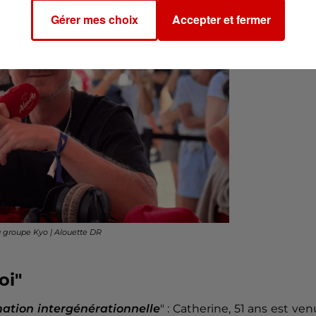
Gérer mes choix
Accepter et fermer
 groupe Kyo | Alouette DR
oi"
ation intergénérationnelle
" : Catherine, 51 ans est ve