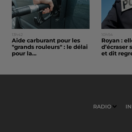
13h42
10h54
Aide carburant pour les
Royan : el
"grands rouleurs" : le délai
d’écraser 
pour la...
et dit regre
RADIO
I