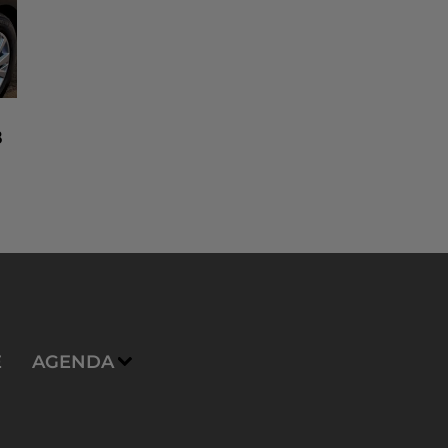
8
n
E
AGENDA