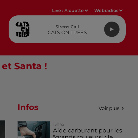
Live :
Alouette
Webradios
Sirens Call
CATS ON TREES
 et Santa !
Infos
Voir plus
13h42
Aide carburant pour les
"grands rouleurs" : le