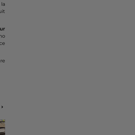
 la
uit
our
ano
nce
re