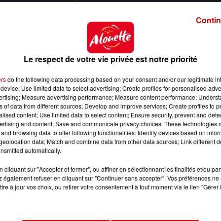
Contin
her l'élément
Le respect de votre vie privée est notre priorité
e des Francofolies pour la deuxième année consécutiv
ers
do the following data processing based on your consent and/or our legitimate int
è
ère : c'est le cas du
groupe Kyo qui a ouvert cette 41
device; Use limited data to select advertising; Create profiles for personalised adver
vertising; Measure advertising performance; Measure content performance; Unders
ns of data from different sources; Develop and improve services; Create profiles to 
ntés en choeur avec les spectateurs, alors que des flam
alised content; Use limited data to select content; Ensure security, prevent and detect
ertising and content; Save and communicate privacy choices. These technologies
s, quadragénaires... admirateurs de ce groupe culte d
and browsing data to offer following functionalities: Identify devices based on infor
eolocation data; Match and combine data from other data sources; Link different de
nsmitted automatically.
'allais voir tous leurs concerts
", confie Céline, 40 ans. "
J
qui adore Kyo
", s'amuse cette maman.
Le groupe éta
cliquant sur "Accepter et fermer", ou affiner en sélectionnant les finalités et/ou pa
uka, en direct du festival
. Leur dernier single "Hors
 également refuser en cliquant sur "Continuer sans accepter". Vos préférences ne 
tre à jour vos choix, ou retirer votre consentement à tout moment via le lien "Gérer 
r Alouette, avant
un nouvel album annoncé pour le 