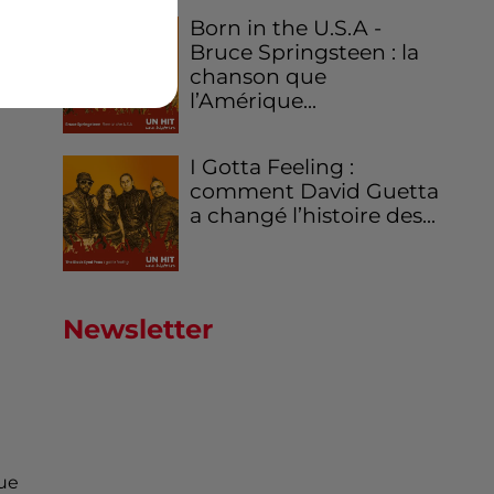
Born in the U.S.A -
Bruce Springsteen : la
chanson que
l’Amérique...
I Gotta Feeling :
comment David Guetta
a changé l’histoire des...
Newsletter
nue