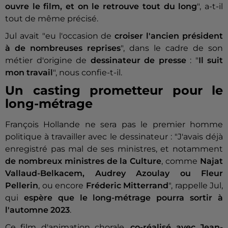
ouvre le film, et on le retrouve tout du long
", a-t-il
tout de même précisé.
Jul avait "eu l'occasion de
croiser l'ancien président
à de nombreuses reprises
", dans le cadre de son
métier d'origine de
dessinateur de presse
: "
Il suit
mon travail
", nous confie-t-il.
Un casting prometteur pour le
long-métrage
François Hollande ne sera pas le premier homme
politique à travailler avec le dessinateur : "J'avais déjà
enregistré pas mal de ses ministres, et notamment
de nombreux ministres de la Culture
, comme
Najat
Vallaud-Belkacem, Audrey Azoulay ou Fleur
Pellerin
, ou encore
Fréderic Mitterrand
", rappelle Jul,
qui
espère que le long-métrage pourra sortir à
l'automne 2023
.
Ce film d'animation chorale,
co-réalisé avec Jean-