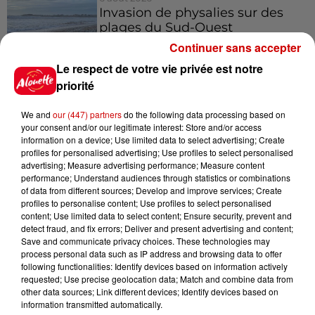
Invasion de physalies sur des
plages du Sud-Ouest
Continuer sans accepter
Le respect de votre vie privée est notre
priorité
Jeux
We and
our (447) partners
do the following data processing based on
Voir plus
your consent and/or our legitimate interest: Store and/or access
information on a device; Use limited data to select advertising; Create
profiles for personalised advertising; Use profiles to select personalised
Gagnez vos places pour le
advertising; Measure advertising performance; Measure content
Festival du Roi Arthur 2026 !
performance; Understand audiences through statistics or combinations
of data from different sources; Develop and improve services; Create
profiles to personalise content; Use profiles to select personalised
content; Use limited data to select content; Ensure security, prevent and
detect fraud, and fix errors; Deliver and present advertising and content;
Save and communicate privacy choices. These technologies may
Gagnez vos entrées pour le
process personal data such as IP address and browsing data to offer
Musée du Sport Automobile au
following functionalities: Identify devices based on information actively
requested; Use precise geolocation data; Match and combine data from
Mans !
other data sources; Link different devices; Identify devices based on
information transmitted automatically.