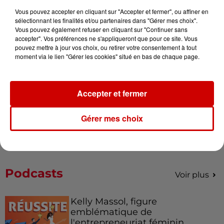
Vous pouvez accepter en cliquant sur "Accepter et fermer", ou affiner en
sélectionnant les finalités et/ou partenaires dans "Gérer mes choix".
Alouette vous invite à
Vous pouvez également refuser en cliquant sur "Continuer sans
Futuroscope Xperiences !
accepter". Vos préférences ne s'appliqueront que pour ce site. Vous
pouvez mettre à jour vos choix, ou retirer votre consentement à tout
moment via le lien "Gérer les cookies" situé en bas de chaque page.
Le Duel - Gagnez votre balade
Accepter et fermer
en jet ski !
Gérer mes choix
Podcasts
Voir plus
Kelly Massol, figure
emblématique de
l'entrepreneuriat féminin