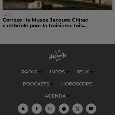
10h31
Corrèze : le Musée Jacques Chirac
cambriolé pour la troisième fois...
RADIO
INFOS
JEUX
PODCASTS
HOROSCOPE
AGENDA