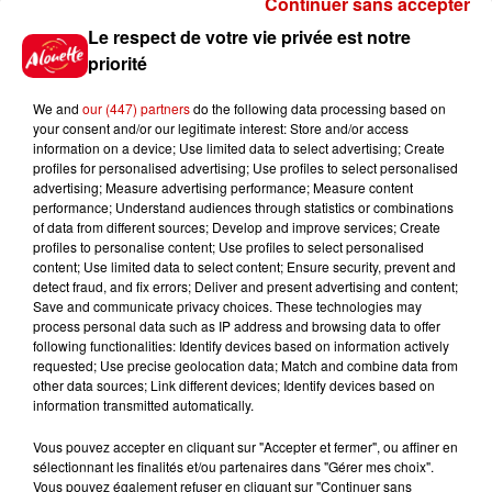
Continuer sans accepter
Le respect de votre vie privée est notre
Jeux
Voir plus
priorité
Gagnez vos places pour le
We and
our (447) partners
do the following data processing based on
Festival du Roi Arthur 2026 !
your consent and/or our legitimate interest: Store and/or access
information on a device; Use limited data to select advertising; Create
profiles for personalised advertising; Use profiles to select personalised
advertising; Measure advertising performance; Measure content
performance; Understand audiences through statistics or combinations
of data from different sources; Develop and improve services; Create
profiles to personalise content; Use profiles to select personalised
Gagnez vos entrées pour le
content; Use limited data to select content; Ensure security, prevent and
Musée du Sport Automobile au
detect fraud, and fix errors; Deliver and present advertising and content;
Mans !
Save and communicate privacy choices. These technologies may
process personal data such as IP address and browsing data to offer
following functionalities: Identify devices based on information actively
requested; Use precise geolocation data; Match and combine data from
other data sources; Link different devices; Identify devices based on
Alouette vous invite à
information transmitted automatically.
Futuroscope Xperiences !
Vous pouvez accepter en cliquant sur "Accepter et fermer", ou affiner en
sélectionnant les finalités et/ou partenaires dans "Gérer mes choix".
Vous pouvez également refuser en cliquant sur "Continuer sans