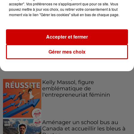
accepter". Vos préférences ne s'appliqueront que pour ce site. Vous
pouvez mettre à jour vos choix, ou retirer votre consentement à tout
Le Duel - Gagnez votre balade
moment via le lien "Gérer les cookies" situé en bas de chaque page.
en jet ski !
Accepter et fermer
Gérer mes choix
Podcasts
Voir plus
Kelly Massol, figure
emblématique de
l'entrepreneuriat féminin
Aménager un school bus au
Canada et accueillir les bleus à