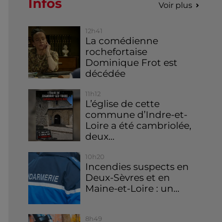
Infos
Voir plus
12h41
La comédienne
rochefortaise
Dominique Frot est
décédée
11h12
L’église de cette
commune d’Indre-et-
Loire a été cambriolée,
deux...
10h20
Incendies suspects en
Deux-Sèvres et en
Maine-et-Loire : un...
8h49