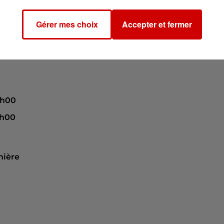
Gérer mes choix
Accepter et fermer
12h00
8h00
nière