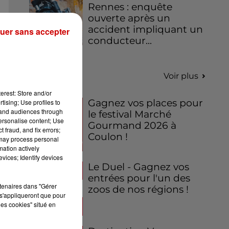
Rennes : enquête
ouverte après un
accident impliquant un
uer sans accepter
conducteur...
Jeux
Voir plus
erest: Store and/or
Gagnez vos places pour
tising; Use profiles to
tand audiences through
le festival Marché
personalise content; Use
Gourmand 2026 à
 fraud, and fix errors;
Coulon !
 may process personal
mation actively
vices; Identify devices
Le Duel - Gagnez vos
entrées pour l'un des
rtenaires dans "Gérer
zoos de nos régions !
s'appliqueront que pour
les cookies" situé en