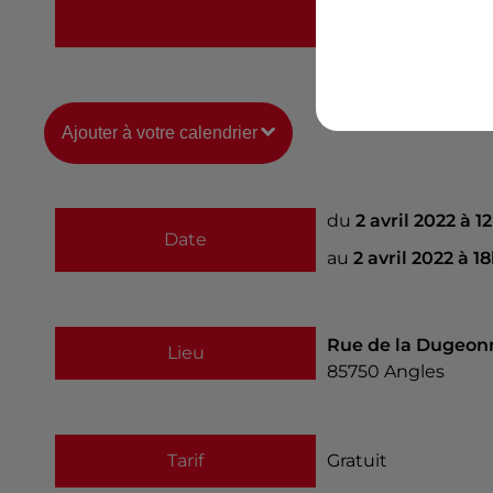
www.angles.fr
Ajouter à votre calendrier
du
2 avril 2022 à 
Date
au
2 avril 2022 à 1
Rue de la Dugeon
Lieu
85750
Angles
Tarif
Gratuit