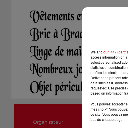
We and
our (447) partn
access information on a 
select personalised ad
statistics or combinatio
profiles to select person
Deliver and present adv
data such as IP address 
requested; Use precise g
based on information tra
Vous pouvez accepter en 
Secours Catholiq
mes choix". Vous pouvez
ce site. Vous pouvez met
0784966039
bas de chaque page.
Organisateur
communication@an