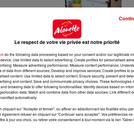
Contin
Le respect de votre vie privée est notre priorité
ers
do the following data processing based on your consent and/or our legitimate int
device; Use limited data to select advertising; Create profiles for personalised adver
vertising; Measure advertising performance; Measure content performance; Unders
ns of data from different sources; Develop and improve services; Create profiles to 
alised content; Use limited data to select content; Ensure security, prevent and detect
ertising and content; Save and communicate privacy choices. These technologies
and browsing data to offer following functionalities: Identify devices based on infor
eolocation data; Match and combine data from other data sources; Link different de
nsmitted automatically.
cliquant sur "Accepter et fermer", ou affiner en sélectionnant les finalités et/ou pa
ue
 également refuser en cliquant sur "Continuer sans accepter". Vos préférences ne 
tre à jour vos choix, ou retirer votre consentement à tout moment via le lien "Gérer 
gles.fr