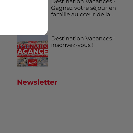
Destination Vacances -
Gagnez votre séjour en
famille au cœur de la...
Destination Vacances :
inscrivez-vous !
Newsletter