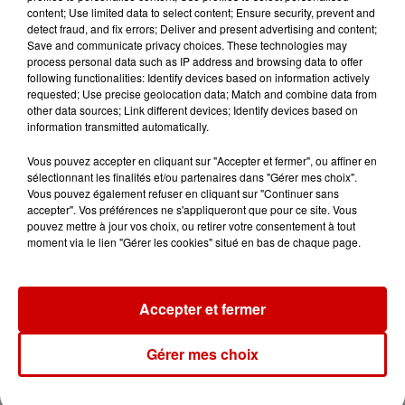
content; Use limited data to select content; Ensure security, prevent and
Jeux
detect fraud, and fix errors; Deliver and present advertising and content;
Voir plus
Save and communicate privacy choices. These technologies may
process personal data such as IP address and browsing data to offer
Gagnez vos places pour le
following functionalities: Identify devices based on information actively
requested; Use precise geolocation data; Match and combine data from
Festival du Roi Arthur 2026 !
other data sources; Link different devices; Identify devices based on
information transmitted automatically.
Vous pouvez accepter en cliquant sur "Accepter et fermer", ou affiner en
sélectionnant les finalités et/ou partenaires dans "Gérer mes choix".
Vous pouvez également refuser en cliquant sur "Continuer sans
Gagnez vos entrées pour le
accepter". Vos préférences ne s'appliqueront que pour ce site. Vous
Musée du Sport Automobile au
pouvez mettre à jour vos choix, ou retirer votre consentement à tout
Mans !
moment via le lien "Gérer les cookies" situé en bas de chaque page.
Accepter et fermer
Alouette vous invite à
Futuroscope Xperiences !
Gérer mes choix