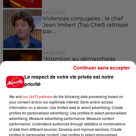
5 août 2026
Violences conjugales : le chef
Jean Imbert (Top Chef) rattrapé
par...
5 août 2026
"Attention au démarchage
abusif" : la préfecture de la
Continuer sans accepter
Gironde...
Le respect de votre vie privée est notre
priorité
5 août 2026
We and
our (447) partners
do the following data processing based on
À LA UNE : incendie à La
your consent and/or our legitimate interest: Store and/or access
Rochelle, mégaferme de
information on a device; Use limited data to select advertising; Create
saumons et succès...
profiles for personalised advertising; Use profiles to select personalised
advertising; Measure advertising performance; Measure content
performance; Understand audiences through statistics or combinations
of data from different sources; Develop and improve services; Create
profiles to personalise content; Use profiles to select personalised