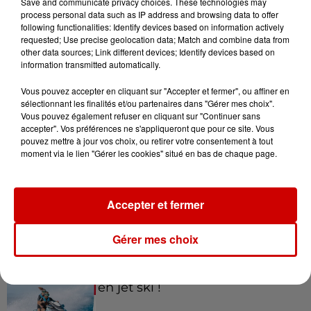
Save and communicate privacy choices. These technologies may
Festival du Roi Arthur 2026 !
process personal data such as IP address and browsing data to offer
following functionalities: Identify devices based on information actively
requested; Use precise geolocation data; Match and combine data from
other data sources; Link different devices; Identify devices based on
information transmitted automatically.
Gagnez vos entrées pour le
Vous pouvez accepter en cliquant sur "Accepter et fermer", ou affiner en
Musée du Sport Automobile au
sélectionnant les finalités et/ou partenaires dans "Gérer mes choix".
Mans !
Vous pouvez également refuser en cliquant sur "Continuer sans
accepter". Vos préférences ne s'appliqueront que pour ce site. Vous
pouvez mettre à jour vos choix, ou retirer votre consentement à tout
moment via le lien "Gérer les cookies" situé en bas de chaque page.
Alouette vous invite à
Futuroscope Xperiences !
Accepter et fermer
Gérer mes choix
Le Duel - Gagnez votre balade
en jet ski !