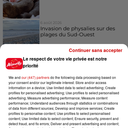
6 août 2026
Invasion de physalies sur des
plages du Sud-Ouest
Continuer sans accepter
Le respect de votre vie privée est notre
6 août 2026
priorité
À LA UNE : affaire Manon
Relandeau, musée cambriolé et
We and
our (447) partners
do the following data processing based on
Amel Bent en...
your consent and/or our legitimate interest: Store and/or access
information on a device; Use limited data to select advertising; Create
profiles for personalised advertising; Use profiles to select personalised
advertising; Measure advertising performance; Measure content
performance; Understand audiences through statistics or combinations
Jeux
of data from different sources; Develop and improve services; Create
Voir plus
profiles to personalise content; Use profiles to select personalised
content; Use limited data to select content; Ensure security, prevent and
detect fraud, and fix errors; Deliver and present advertising and content;
Gagnez vos places pour le