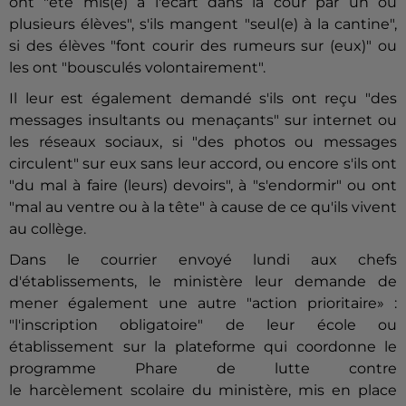
ont "été mis(e) à l'écart dans la cour par un ou
plusieurs élèves", s'ils mangent "seul(e) à la cantine",
si des élèves "font courir des rumeurs sur (eux)" ou
les ont "bousculés volontairement".
Il leur est également demandé s'ils ont reçu "des
messages insultants ou menaçants" sur internet ou
les réseaux sociaux, si "des photos ou messages
circulent" sur eux sans leur accord, ou encore s'ils ont
"du mal à faire (leurs) devoirs", à "s'endormir" ou ont
"mal au ventre ou à la tête" à cause de ce qu'ils vivent
au collège.
Dans le courrier envoyé lundi aux chefs
d'établissements, le ministère leur demande de
mener également une autre "action prioritaire» :
"l'inscription obligatoire" de leur école ou
établissement sur la plateforme qui coordonne le
programme Phare de lutte contre
le harcèlement scolaire du ministère, mis en place