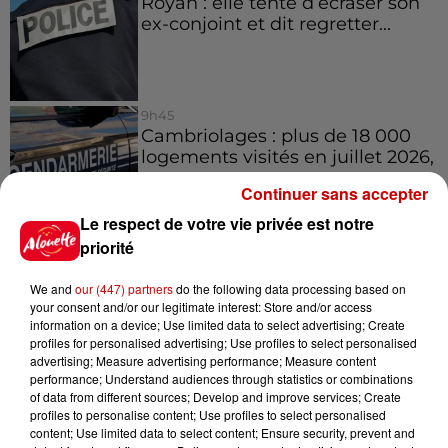
Royan : elle tente d’écraser son
ex-conjoint et dit regretter...
9h45
Cambriolages : plus de 18 000
logements visités en juillet 2026,
en...
Continuer sans accepter
Le respect de votre vie privée est notre
priorité
7 août 2026
Pape Léon XIV en France : quel
est son programme ?
We and
our (447) partners
do the following data processing based on
your consent and/or our legitimate interest: Store and/or access
information on a device; Use limited data to select advertising; Create
profiles for personalised advertising; Use profiles to select personalised
advertising; Measure advertising performance; Measure content
performance; Understand audiences through statistics or combinations
of data from different sources; Develop and improve services; Create
Jeux
profiles to personalise content; Use profiles to select personalised
Voir plus
content; Use limited data to select content; Ensure security, prevent and