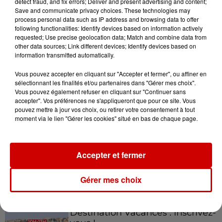
detect fraud, and fix errors; Deliver and present advertising and content;
Save and communicate privacy choices. These technologies may
Gagnez vos places pour le
process personal data such as IP address and browsing data to offer
festival Marché Gourmand 2026
following functionalities: Identify devices based on information actively
à Coulon !
requested; Use precise geolocation data; Match and combine data from
other data sources; Link different devices; Identify devices based on
information transmitted automatically.
Vous pouvez accepter en cliquant sur "Accepter et fermer", ou affiner en
Le Duel - Gagnez vos entrées
sélectionnant les finalités et/ou partenaires dans "Gérer mes choix".
pour l'un des zoos de nos
Vous pouvez également refuser en cliquant sur "Continuer sans
régions !
accepter". Vos préférences ne s'appliqueront que pour ce site. Vous
pouvez mettre à jour vos choix, ou retirer votre consentement à tout
moment via le lien "Gérer les cookies" situé en bas de chaque page.
Destination Vacances - Gagnez
Accepter et fermer
votre séjour en famille au cœur
de la...
Gérer mes choix
Destination Vacances : inscrivez-