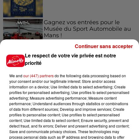
Gagnez vos entrées pour le
Musée du Sport Automobile au
Mans !
Continuer sans accepter
Le respect de votre vie privée est notre
priorité
Alouette vous invite à
Futuroscope Xperiences !
We and
our (447) partners
do the following data processing based on
your consent and/or our legitimate interest: Store and/or access
information on a device; Use limited data to select advertising; Create
profiles for personalised advertising; Use profiles to select personalised
advertising; Measure advertising performance; Measure content
performance; Understand audiences through statistics or combinations
Le Duel - Gagnez votre balade
of data from different sources; Develop and improve services; Create
en jet ski !
profiles to personalise content; Use profiles to select personalised
content; Use limited data to select content; Ensure security, prevent and
detect fraud, and fix errors; Deliver and present advertising and content;
Save and communicate privacy choices. These technologies may
process personal data such as IP address and browsing data to offer