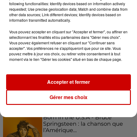
following functionalities: Identify devices based on information actively
requested; Use precise geolocation data; Match and combine data from
other data sources; Link different devices; Identify devices based on
Podcasts
Voir plus
information transmitted automatically.
Vous pouvez accepter en cliquant sur "Accepter et fermer", ou affiner en
Kelly Massol, figure
sélectionnant les finalités et/ou partenaires dans "Gérer mes choix".
emblématique de
Vous pouvez également refuser en cliquant sur "Continuer sans
l'entrepreneuriat féminin
accepter". Vos préférences ne s'appliqueront que pour ce site. Vous
pouvez mettre à jour vos choix, ou retirer votre consentement à tout
moment via le lien "Gérer les cookies" situé en bas de chaque page.
Aménager un school bus au
Accepter et fermer
Canada et accueillir les bleus à
Boston,...
Gérer mes choix
Born in the U.S.A - Bruce
Springsteen : la chanson que
l’Amérique...