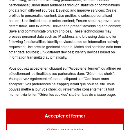
performance; Understand audiences through statistics or combinations
Alouette vous invite à
of data from different sources; Develop and improve services; Create
Futuroscope Xperiences !
profiles to personalise content; Use profiles to select personalised
content; Use limited data to select content; Ensure security, prevent and
detect fraud, and fix errors; Deliver and present advertising and content;
Save and communicate privacy choices. These technologies may
process personal data such as IP address and browsing data to offer
following functionalities: Identify devices based on information actively
Le Duel - Gagnez votre balade
requested; Use precise geolocation data; Match and combine data from
en jet ski !
other data sources; Link different devices; Identify devices based on
information transmitted automatically.
Vous pouvez accepter en cliquant sur "Accepter et fermer", ou affiner en
sélectionnant les finalités et/ou partenaires dans "Gérer mes choix".
Vous pouvez également refuser en cliquant sur "Continuer sans
accepter". Vos préférences ne s'appliqueront que pour ce site. Vous
pouvez mettre à jour vos choix, ou retirer votre consentement à tout
Podcasts
moment via le lien "Gérer les cookies" situé en bas de chaque page.
Voir plus
Kelly Massol, figure
Accepter et fermer
emblématique de
l'entrepreneuriat féminin