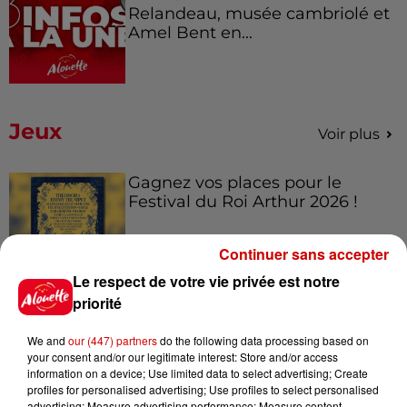
Relandeau, musée cambriolé et
Amel Bent en...
Jeux
Voir plus
Gagnez vos places pour le
Festival du Roi Arthur 2026 !
Continuer sans accepter
Le respect de votre vie privée est notre
priorité
Gagnez vos entrées pour le
Musée du Sport Automobile au
Mans !
We and
our (447) partners
do the following data processing based on
your consent and/or our legitimate interest: Store and/or access
information on a device; Use limited data to select advertising; Create
profiles for personalised advertising; Use profiles to select personalised
advertising; Measure advertising performance; Measure content