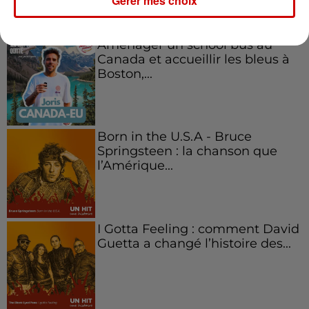
Gérer mes choix
Aménager un school bus au
Canada et accueillir les bleus à
Boston,...
Born in the U.S.A - Bruce
Springsteen : la chanson que
l’Amérique...
I Gotta Feeling : comment David
Guetta a changé l’histoire des...