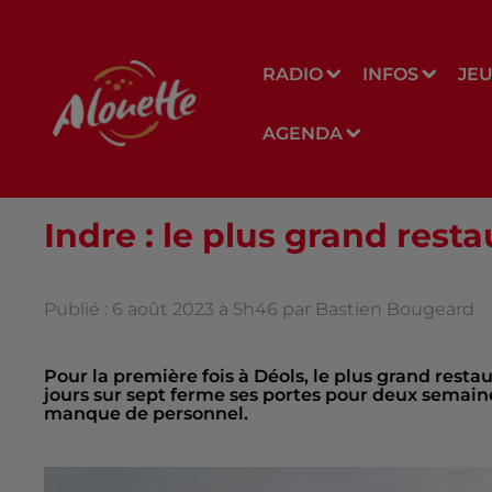
RADIO
INFOS
JE
AGENDA
Indre : le plus grand rest
Publié : 6 août 2023 à 5h46 par Bastien Bougeard
Pour la première fois à Déols, le plus grand resta
jours sur sept ferme ses portes pour deux semai
manque de personnel.