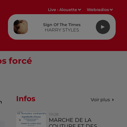
Live :
Alouette
Webradios
Sign Of The Times
HARRY STYLES
os forcé
Infos
Voir plus
n
11h28
MARCHE DE LA
COUTURE ET DES