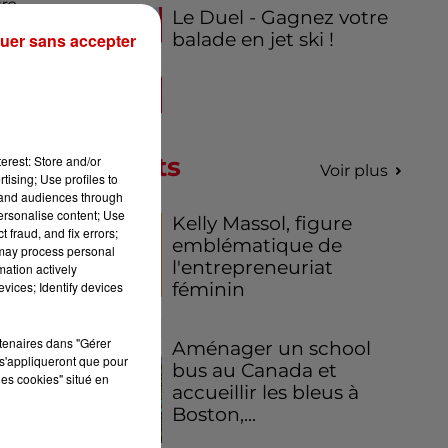
re
Le Duel - Gagnez votre
 au
balade en jet ski !
uer sans accepter
 du
en
Podcasts
erest: Store and/or
Voir plus
tising; Use profiles to
tand audiences through
ute
personalise content; Use
Kelly Massol, figure
 fraud, and fix errors;
os
emblématique de
 may process personal
es
l'entrepreneuriat
mation actively
as
féminin
vices; Identify devices
l.
rtenaires dans "Gérer
Aménager un school
s'appliqueront que pour
bus au Canada et
les cookies" situé en
accueillir les bleus à
Boston,...
es
ne