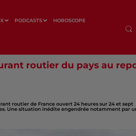
UX
PODCASTS
HOROSCOPE
aurant routier du pays au rep
urant routier de France ouvert 24 heures sur 24 et sept
nes. Une situation inédite engendrée notamment par u