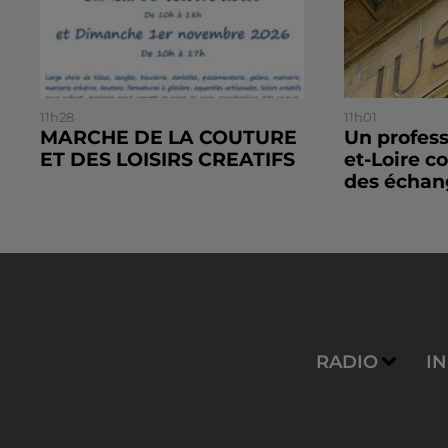
11h28
11h01
MARCHE DE LA COUTURE
Un profes
ET DES LOISIRS CREATIFS
et-Loire 
des échang
RADIO
I