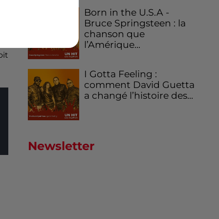
 la
Born in the U.S.A -
it
Bruce Springsteen : la
 %
chanson que
on
.
l’Amérique...
oit
I Gotta Feeling :
comment David Guetta
a changé l’histoire des...
Newsletter