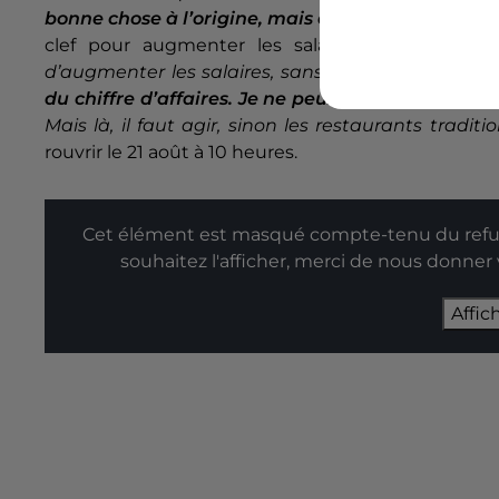
bonne chose à l’origine, mais elle a été dévoyée
p
clef pour augmenter les salaires dans la restau
d’augmenter les salaires, sans engendrer des pr
du chiffre d’affaires. Je ne peux pas sortir de l
Mais là, il faut agir, sinon les restaurants tradit
rouvrir le 21 août à 10 heures.
Cet élément est masqué compte-tenu du refus
souhaitez l'afficher, merci de nous donner
Affic