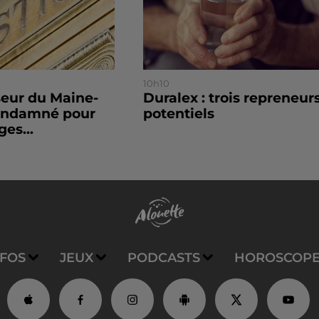
10h10
seur du Maine-
Duralex : trois repreneur
condamné pour
potentiels
es...
NFOS
JEUX
PODCASTS
HOROSCOP