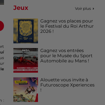
Jeux
Voir plus
Gagnez vos places pour
le Festival du Roi Arthur
2026 !
ort
Gagnez vos entrées
qui
pour le Musée du Sport
us
Automobile au Mans !
eur
 le
Alouette vous invite à
Futuroscope Xperiences
!
n :