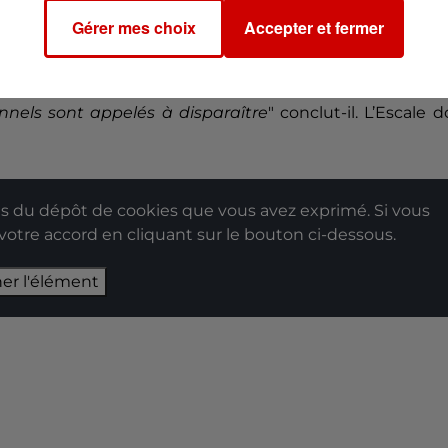
ar certains restaurateurs
" regrette-t-il. Il y voit pourtant
Gérer mes choix
Accepter et fermer
ration traditionnelle : "
À l’Escale, ça me permettra
oblèmes de gestion.
La masse salariale représente 46
’argent comme ça, sinon j’aurai des problèmes de gesti
ionnels sont appelés à disparaître
" conclut-il. L’Escale d
 du dépôt de cookies que vous avez exprimé. Si vous
 votre accord en cliquant sur le bouton ci-dessous.
her l'élément