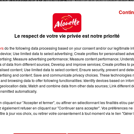
mes désormais 58 aujourd’hui.
Nous ne pouvons pas fai
. La décision a été prise à la fin de l’hiver, car personne
Contin
ù le restaurant été ouvert : "
Mais où il a fallu refuser
ment exténuées
".
Le restaurant servait 700 couverts 
Le respect de votre vie privée est notre priorité
ers
do the following data processing based on your consent and/or our legitimate int
gmenter les salaires ?
device; Use limited data to select advertising; Create profiles for personalised adver
vertising; Measure advertising performance; Measure content performance; Unders
nt la réputation était d’être ouvert tous les jours à to
ns of data from different sources; Develop and improve services; Create profiles to 
alised content; Use limited data to select content; Ensure security, prevent and detect
l est dans l'impasse.
"
Nous ne pouvons payer plus n
ertising and content; Save and communicate privacy choices. These technologies
 des menus alors que les clients dépensent moins
". L
and browsing data to offer following functionalities: Identify devices based on infor
aussi le recrutement difficile
selon Dominique Thom
eolocation data; Match and combine data from other data sources; Link different de
nsmitted automatically.
ine à s’adapter aux changements dans le monde du travai
cliquant sur "Accepter et fermer", ou affiner en sélectionnant les finalités et/ou pa
 également refuser en cliquant sur "Continuer sans accepter". Vos préférences ne 
tre à jour vos choix, ou retirer votre consentement à tout moment via le lien "Gérer 
asserait en partie par un allégement de la TVA pour l
r plat : "
La baisse de la TVA à 5,5 % en 2009 était u