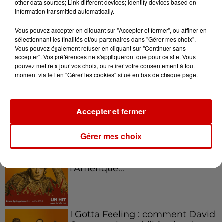
other data sources; Link different devices; Identify devices based on
information transmitted automatically.
Kelly Massol, figure
emblématique de
Vous pouvez accepter en cliquant sur "Accepter et fermer", ou affiner en
l'entrepreneuriat féminin
sélectionnant les finalités et/ou partenaires dans "Gérer mes choix".
Vous pouvez également refuser en cliquant sur "Continuer sans
accepter". Vos préférences ne s'appliqueront que pour ce site. Vous
pouvez mettre à jour vos choix, ou retirer votre consentement à tout
moment via le lien "Gérer les cookies" situé en bas de chaque page.
Aménager un school bus au
Canada et accueillir les bleus à
Boston,...
Accepter et fermer
Gérer mes choix
Born in the U.S.A - Bruce
Springsteen : la chanson que
l’Amérique...
I Gotta Feeling : comment David