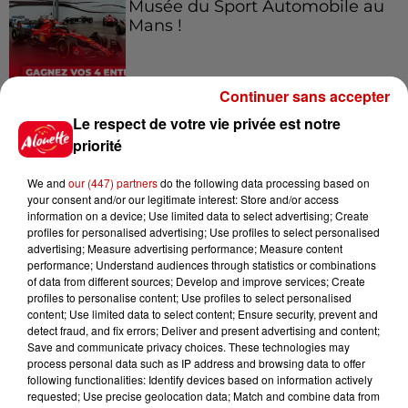
Musée du Sport Automobile au
Mans !
Continuer sans accepter
Alouette vous invite à
Le respect de votre vie privée est notre
Futuroscope Xperiences !
priorité
We and
our (447) partners
do the following data processing based on
your consent and/or our legitimate interest: Store and/or access
information on a device; Use limited data to select advertising; Create
Le Duel - Gagnez votre balade
profiles for personalised advertising; Use profiles to select personalised
en jet ski !
advertising; Measure advertising performance; Measure content
performance; Understand audiences through statistics or combinations
of data from different sources; Develop and improve services; Create
profiles to personalise content; Use profiles to select personalised
content; Use limited data to select content; Ensure security, prevent and
detect fraud, and fix errors; Deliver and present advertising and content;
Save and communicate privacy choices. These technologies may
process personal data such as IP address and browsing data to offer
following functionalities: Identify devices based on information actively
Podcasts
Voir plus
requested; Use precise geolocation data; Match and combine data from